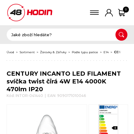
0
Úvod
Sortiment
Žárovky & Zářivky
Podle typu patice
E14
CENTURY IN
CENTURY INCANTO LED FILAMENT
svíčka twist čirá 4W E14 4000K
470lm IP20
Kód: INTOR-041440 | EAN: 9090171010046