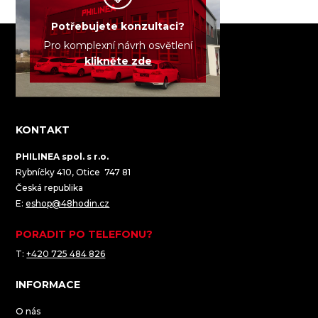
Potřebujete konzultaci?
Pro komplexní návrh osvětlení
klikněte zde
KONTAKT
PHILINEA spol. s r.o.
Rybníčky 410, Otice 747 81
Česká republika
E:
eshop@48hodin.cz
PORADIT PO TELEFONU?
T:
+420 725 484 826
INFORMACE
O nás