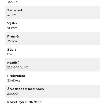
4000K
Svítivost
470lm
Výška
98mm
Průměr
35mm
Závit
E14
Napětí
220-240 V, AC
Frekvence
50/60Hz
Životnost v hodinách
20000h
Počet cyklů ON/OFF