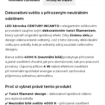
Informace o produktu
Přílohy ke stažení
Dekorativní světlo s přirozeným neutrálním
odstínem
LED žárovka CENTURY INCANTO
v elegantním svíčkovém
provedení zaujme svým
dekorativním twist filamentem
,
který vytváří originální spirálový efekt. Díky
čirému sklu
je
design vlákna krásně viditelný, což z této žárovky dělá ideální
volbu pro svítidla, kde je světelný zdroj součástí celkového
designu.
Barva světla
4000 K (neutrální bílá)
poskytuje přirozené
a jasné osvětlení vhodné jak pro domácnosti, tak pro pracovní
prostory. Úsporný příkon
4 W
nabízí efektivní osvětlení
při minimální spotřebě energie a zároveň zachovává
příjemnou světelnou atmosféru.
Proč si vybrat právě tento produkt
✔️
Twist filament design
– dekorativní spirálové vlákno
pro stylová svítidla
✔️
Neutrální bílé světlo 4000 K
– přirozené osvětlení