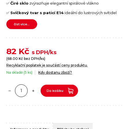
✅
Čiré sklo
zvýrazňuje elegantní spirálové vlákno
✅
Svíčkový tvar s paticí E14
ideální do lustrových svítidel
číst více...
82
Kč
s DPH/ks
(
68.00
Kč bez DPH/ks)
Recyklační poplatek je součástí ceny produktu.
Na skladě (5 ks)
Kdy dostanu zboží?
Do košíku