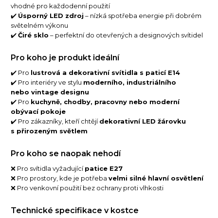
vhodné pro každodenní použití
✔️
Úsporný LED zdroj
– nízká spotřeba energie při dobrém
světelném výkonu
✔️
Čiré sklo
– perfektní do otevřených a designových svítidel
Pro koho je produkt ideální
✔️ Pro
lustrová a dekorativní svítidla s paticí E14
✔️ Pro interiéry ve stylu
moderního, industriálního
nebo vintage designu
✔️ Pro
kuchyně, chodby, pracovny nebo moderní
obývací pokoje
✔️ Pro zákazníky, kteří chtějí
dekorativní LED žárovku
s přirozeným světlem
Pro koho se naopak nehodí
❌ Pro svítidla vyžadující
patice E27
❌ Pro prostory, kde je potřeba
velmi silné hlavní osvětlení
❌ Pro venkovní použití bez ochrany proti vlhkosti
Technické specifikace v kostce