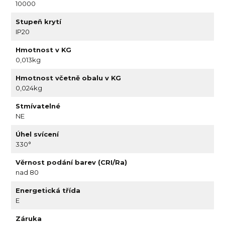
10000
Stupeň krytí
IP20
Hmotnost v KG
0,013kg
Hmotnost včetně obalu v KG
0,024kg
Stmívatelné
NE
Úhel svícení
330°
Věrnost podání barev (CRI/Ra)
nad 80
Energetická třída
E
Záruka