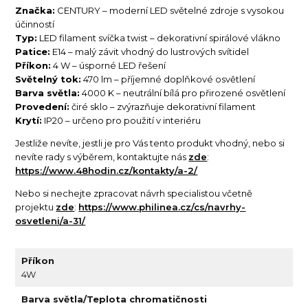
Značka:
CENTURY – moderní LED světelné zdroje s vysokou
účinností
Typ:
LED filament svíčka twist – dekorativní spirálové vlákno
Patice:
E14 – malý závit vhodný do lustrových svítidel
Příkon:
4 W – úsporné LED řešení
Světelný tok:
470 lm – příjemné doplňkové osvětlení
Barva světla:
4000 K – neutrální bílá pro přirozené osvětlení
Provedení:
čiré sklo – zvýrazňuje dekorativní filament
Krytí:
IP20 – určeno pro použití v interiéru
Jestliže nevíte, jestli je pro Vás tento produkt vhodný, nebo si
nevíte rady s výběrem, kontaktujte nás
zde
:
https://www.48hodin.cz/kontakty/a-2/
Nebo si nechejte zpracovat návrh specialistou včetně
projektu
zde
:
https://www.philinea.cz/cs/navrhy-
osvetleni/a-31/
Příkon
4W
Barva světla/Teplota chromatičnosti