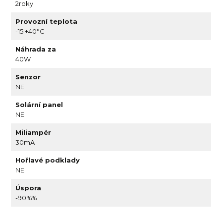
2roky
Provozní teplota
-15 +40°C
Náhrada za
40W
Senzor
NE
Solární panel
NE
Miliampér
30mA
Hořlavé podklady
NE
Úspora
-90%%