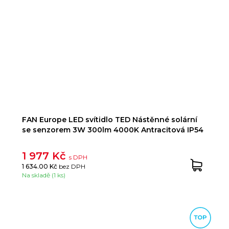
FAN Europe LED svítidlo TED Nástěnné solární
se senzorem 3W 300lm 4000K Antracitová IP54
1 977 Kč
s DPH
1 634.00 Kč
bez DPH
Na skladě (1 ks)