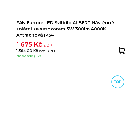
FAN Europe LED Svítidlo ALBERT Nástěnné
solární se seznzorem 3W 300lm 4000K
Antracitová IP54
1 675 Kč
s DPH
1 384.00 Kč
bez DPH
Na skladě (1 ks)