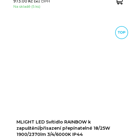
973.00 Kč
bez DPH
Na skladě (5 ks)
MLIGHT LED Svítidlo RAINBOW k
zapuštění/přisazení přepínatelné 18/25W
1900/2370lm 3/4/6000K IP44