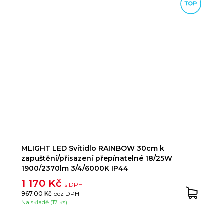
MLIGHT LED Svítidlo RAINBOW 30cm k
zapuštění/přisazení přepínatelné 18/25W
1900/2370lm 3/4/6000K IP44
1 170 Kč
s DPH
967.00 Kč
bez DPH
Na skladě (17 ks)