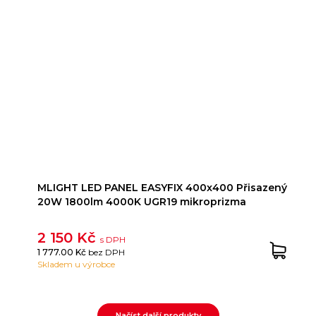
MLIGHT LED PANEL EASYFIX 400x400 Přisazený
20W 1800lm 4000K UGR19 mikroprizma
2 150 Kč
s DPH
1 777.00 Kč
bez DPH
Skladem u výrobce
Načíst další produkty