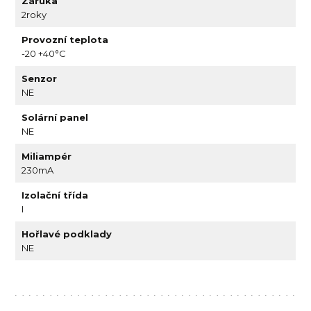
Záruka
2roky
Provozní teplota
-20 +40°C
Senzor
NE
Solární panel
NE
Miliampér
230mA
Izolační třída
I
Hořlavé podklady
NE