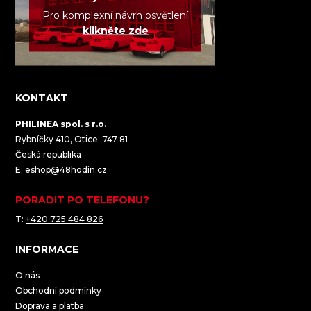
Pro komplexní návrh osvětlení
klikněte zde
KONTAKT
PHILINEA spol. s r.o.
Rybníčky 410, Otice 747 81
Česká republika
E:
eshop@48hodin.cz
PORADIT PO TELEFONU?
T:
+420 725 484 826
INFORMACE
O nás
Obchodní podmínky
Doprava a platba