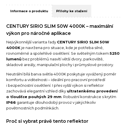
Informace o produktu
Přílohy ke stažení
CENTURY SIRIO SLIM 50W 4000K – maximální
výkon pro náročné aplikace
Nejvýkonnější varianta řady
CENTURY SIRIO SLIM 50W
4000K
je navržena pro situace, kde je potřeba silné,
rovnoměrné a spolehlivé osvětlení. Se světelným tokem
5250
lumenů
bez problémů nasvítí větší dvory, parkoviště,
skladové areály, manipulační plochy i průmyslové prostory.
Neutrální bílá barva světla 4000K poskytuje vyvážený poměr
komfortu a viditelnosti – ideální pro pracovní prostředí
i bezpečnostní osvětlení. I přes vyšší výkon si reflektor
zachovává elegantní vzhled díky
ultratenkému provedení
o tloušťce pouhých 29 mm
. Robustní konstrukce s krytím
IP66
garantuje dlouhodobý provoz v jakýchkoliv
povětrnostních podmínkách.
Proč si vybrat právě tento reflektor