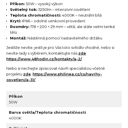
Příkon:
50W – vysoký výkon
Světelný tok:
5250lm – intenzivní osvětlení
Teplota chromatičnosti:
4000K – neutrální bílá
Krytí:
IP66 – odolné venkovní provedení
Rozměry:
178 × 200 × 29 mm – větší, ale stále velmi tenké
tělo
Montáž:
Nástěnná pomocí nastavitelného držáku
Jestliže nevíte, jestli je pro Vás toto svítidlo vhodné, nebo si
nevíte rady s výběrem, kontaktujte nás
zde
:
https://www.48hodin.cz/kontakty/a-2/
Nebo si nechejte zpracovat návrh specialistou včetně
projektu
zde
:
https://www.philinea.cz/cs/navrhy-
osvetleni/a-31/
Příkon
50W
Barva světla/Teplota chromatičnosti
4000K