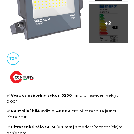
+2
✅
Vysoký světelný výkon 5250 lm
pro nasvícení velkých
ploch
✅
Neutrální bílé světlo 4000K
pro přirozenou a jasnou
viditelnost
✅
Ultratenké tělo SLIM (29 mm)
s moderním technickým
designem