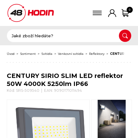
0
Úvod
Sortiment
Svítidla
Venkovní svítidla
Reflektory
CENTURY SIRIO 
CENTURY SIRIO SLIM LED reflektor
50W 4000K 5250lm IP66
Kód: SRS-509540 | EAN: 9090171011494