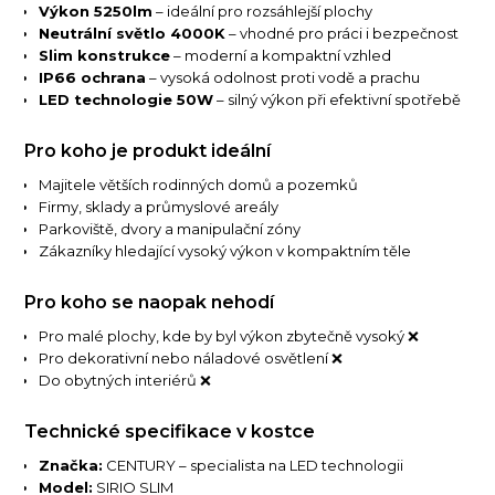
Výkon 5250lm
– ideální pro rozsáhlejší plochy
Neutrální světlo 4000K
– vhodné pro práci i bezpečnost
Slim konstrukce
– moderní a kompaktní vzhled
IP66 ochrana
– vysoká odolnost proti vodě a prachu
LED technologie 50W
– silný výkon při efektivní spotřebě
Pro koho je produkt ideální
Majitele větších rodinných domů a pozemků
Firmy, sklady a průmyslové areály
Parkoviště, dvory a manipulační zóny
Zákazníky hledající vysoký výkon v kompaktním těle
Pro koho se naopak nehodí
Pro malé plochy, kde by byl výkon zbytečně vysoký ❌
Pro dekorativní nebo náladové osvětlení ❌
Do obytných interiérů ❌
Technické specifikace v kostce
Značka:
CENTURY – specialista na LED technologii
Model:
SIRIO SLIM