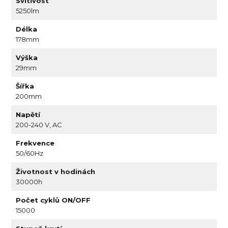
Svítivost
5250lm
Délka
178mm
Výška
29mm
Šířka
200mm
Napětí
200-240 V, AC
Frekvence
50/60Hz
Životnost v hodinách
30000h
Počet cyklů ON/OFF
15000