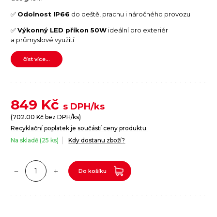
✅
Odolnost IP66
do deště, prachu i náročného provozu
✅
Výkonný LED příkon 50W
ideální pro exteriér
a průmyslové využití
číst více...
849
Kč
s DPH/ks
(
702.00
Kč bez DPH/ks)
Recyklační poplatek je součástí ceny produktu.
Na skladě (25 ks)
Kdy dostanu zboží?
Do košíku