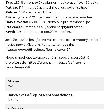
Typ:
LED filament svíčka plamen – dekorativní tvar žárovky
Patice:
E14 – malý závit vhodný do lustrových svítidel
Příkon:
4 W – úsporný LED zdroj
Světelný tok:
470 lm – ideální pro doplňkové osvětlení
Barva světla:
6500 K – studená bílá pro maximální jas
Provedení:
matné sklo – jemné rozptýlení světla
Krytí:
IP20 – určeno pro použití v interiéru
Jestliže nevíte, jestli je pro Vás tento produkt vhodný, nebo si
nevíte rady s výběrem, kontaktujte nás
zde
:
https://www.48hodin.cz/kontakty/a-2/
Nebo si nechejte zpracovat návrh specialistou včetně
projektu
zde
:
https://www.philinea.cz/cs/navrhy-
osvetleni/a-31/
Příkon
4W
Barva světla/Teplota chromatičnosti
6500K
Svítivost