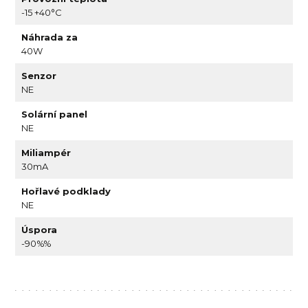
-15 +40°C
Náhrada za
40W
Senzor
NE
Solární panel
NE
Miliampér
30mA
Hořlavé podklady
NE
Úspora
-90%%