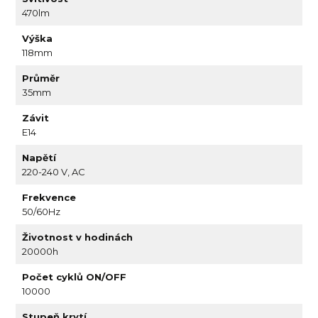
470lm
Výška
118mm
Průměr
35mm
Závit
E14
Napětí
220-240 V, AC
Frekvence
50/60Hz
Životnost v hodinách
20000h
Počet cyklů ON/OFF
10000
Stupeň krytí