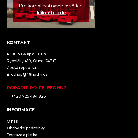
Pro komplexní návrh osvětlení
klikněte zde
KONTAKT
PHILINEA spol. s r.o.
Rybníčky 410, Otice 747 81
Česká republika
E:
eshop@48hodin.cz
PORADIT PO TELEFONU?
T:
+420 725 484 826
INFORMACE
O nás
Obchodní podmínky
Doprava a platba