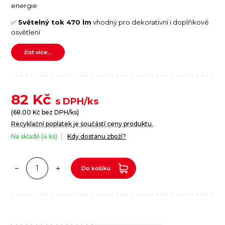
energie
✅
Světelný tok 470 lm
vhodný pro dekorativní i doplňkové
osvětlení
číst více...
82
Kč
s DPH/ks
(
68.00
Kč bez DPH/ks)
Recyklační poplatek je součástí ceny produktu.
Na skladě (4 ks)
Kdy dostanu zboží?
Do košíku