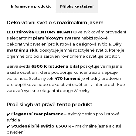
Informace o produktu
Přílohy ke stažení
Dekorativní světlo s maximálním jasem
LED žárovka CENTURY INCANTO
ve svíčkovém provedení
s elegantním
plamínkovým tvarem
nabízí stylové
dekorativní osvětlení pro lustrová a designová svítidla. Díky
matnému sklu
poskytuje jemně rozptýlené světlo, které je
příjemné pro oči a zároveň rovnoměrně osvětluje prostor.
Barva světla
6500 K (studená bílá)
poskytuje velmi jasné
a čisté osvětlení, které podporuje koncentraci a zlepšuje
viditelnost. Světelný tok
470 lumenů
je vhodný především
pro doplňkové nebo dekorativní osvětlení v interiérech, kde
zároveň vynikne elegantní design žárovky.
Proč si vybrat právě tento produkt
✔️
Elegantní tvar plamene
– stylový design pro lustrová
svítidla
✔️
Studené bílé světlo 6500 K
– maximálně jasné a čisté
osvětlení