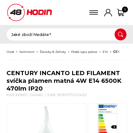
0
Úvod
Sortiment
Žárovky & Zářivky
Podle typu patice
E14
CENTURY IN
CENTURY INCANTO LED FILAMENT
svíčka plamen matná 4W E14 6500K
470lm IP20
Kód: INSM1C-041460 | EAN: 9090171002492