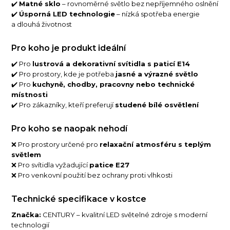
✔️
Matné sklo
– rovnoměrné světlo bez nepříjemného oslnění
✔️
Úsporná LED technologie
– nízká spotřeba energie
a dlouhá životnost
Pro koho je produkt ideální
✔️ Pro
lustrová a dekorativní svítidla s paticí E14
✔️ Pro prostory, kde je potřeba
jasné a výrazné světlo
✔️ Pro
kuchyně, chodby, pracovny nebo technické
místnosti
✔️ Pro zákazníky, kteří preferují
studené bílé osvětlení
Pro koho se naopak nehodí
❌ Pro prostory určené pro
relaxační atmosféru s teplým
světlem
❌ Pro svítidla vyžadující
patice E27
❌ Pro venkovní použití bez ochrany proti vlhkosti
Technické specifikace v kostce
Značka:
CENTURY – kvalitní LED světelné zdroje s moderní
technologií