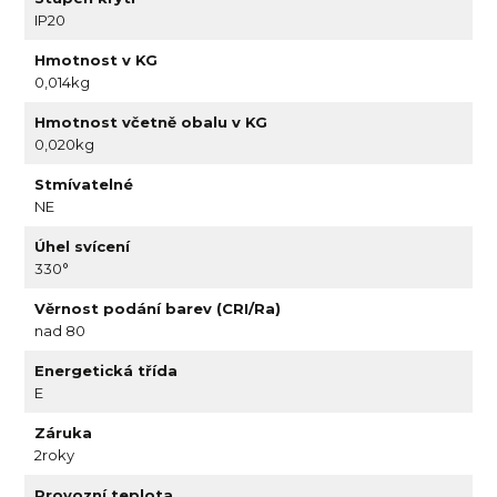
IP20
Hmotnost v KG
0,014kg
Hmotnost včetně obalu v KG
0,020kg
Stmívatelné
NE
Úhel svícení
330°
Věrnost podání barev (CRI/Ra)
nad 80
Energetická třída
E
Záruka
2roky
Provozní teplota