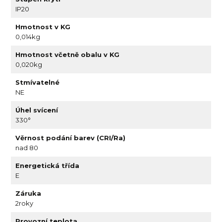
IP20
Hmotnost v KG
0,014kg
Hmotnost včetně obalu v KG
0,020kg
Stmívatelné
NE
Úhel svícení
330°
Věrnost podání barev (CRI/Ra)
nad 80
Energetická třída
E
Záruka
2roky
Provozní teplota