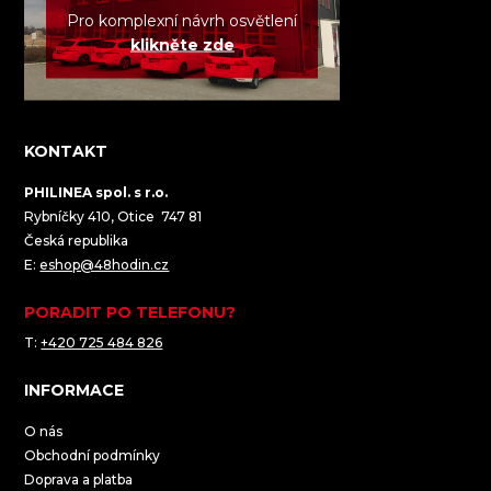
Pro komplexní návrh osvětlení
klikněte zde
KONTAKT
PHILINEA spol. s r.o.
Rybníčky 410, Otice 747 81
Česká republika
E:
eshop@48hodin.cz
PORADIT PO TELEFONU?
T:
+420 725 484 826
INFORMACE
O nás
Obchodní podmínky
Doprava a platba