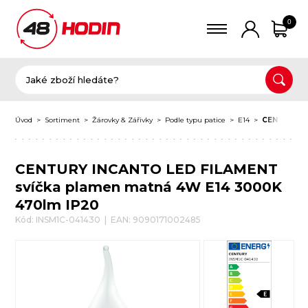
0
Úvod
Sortiment
Žárovky & Zářivky
Podle typu patice
E14
CENTURY IN
CENTURY INCANTO LED FILAMENT
svíčka plamen matná 4W E14 3000K
470lm IP20
Kód: INSM1C-041430 | EAN: 9090171002485