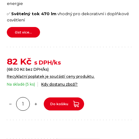
energie
✅
Světelný tok 470 lm
vhodný pro dekorativní i doplňkové
osvětlení
číst více...
82
Kč
s DPH/ks
(
68.00
Kč bez DPH/ks)
Recyklační poplatek je součástí ceny produktu.
Na skladě (5 ks)
Kdy dostanu zboží?
Do košíku