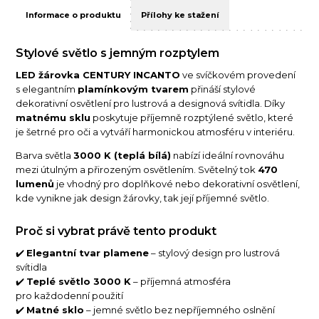
Informace o produktu
Přílohy ke stažení
Stylové světlo s jemným rozptylem
LED žárovka CENTURY INCANTO
ve svíčkovém provedení
s elegantním
plamínkovým tvarem
přináší stylové
dekorativní osvětlení pro lustrová a designová svítidla. Díky
matnému sklu
poskytuje příjemně rozptýlené světlo, které
je šetrné pro oči a vytváří harmonickou atmosféru v interiéru.
Barva světla
3000 K (teplá bílá)
nabízí ideální rovnováhu
mezi útulným a přirozeným osvětlením. Světelný tok
470
lumenů
je vhodný pro doplňkové nebo dekorativní osvětlení,
kde vynikne jak design žárovky, tak její příjemné světlo.
Proč si vybrat právě tento produkt
✔️
Elegantní tvar plamene
– stylový design pro lustrová
svítidla
✔️
Teplé světlo 3000 K
– příjemná atmosféra
pro každodenní použití
✔️
Matné sklo
– jemné světlo bez nepříjemného oslnění