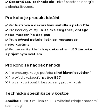
✔️
Úsporná LED technologie
– nízká spotřeba energie
a dlouhá životnost
Pro koho je produkt ideální
✔️ Pro
lustrová a dekorativní svítidla s paticí E14
✔️ Pro interiéry ve stylu
klasické elegance, vintage
nebo moderního designu
✔️ Pro
obývací pokoje, ložnice, restaurace
nebo kavárny
✔️ Pro zákazníky, kteří chtějí
dekorativní LED žárovku
s příjemným světlem
Pro koho se naopak nehodí
❌ Pro prostory, kde je potřeba
silné hlavní osvětlení
❌ Pro svítidla vyžadující
patice E27
❌ Pro venkovní použití bez ochrany proti vlhkosti
Technické specifikace v kostce
Značka:
CENTURY – kvalitní LED světelné zdroje s moderní
technologií