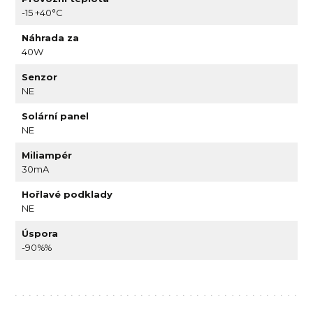
-15 +40°C
Náhrada za
40W
Senzor
NE
Solární panel
NE
Miliampér
30mA
Hořlavé podklady
NE
Úspora
-90%%