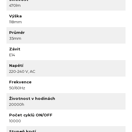
470lm
Výška
118mm
Průměr
35mm
Závit
E14
Napětí
220-240 V, AC
Frekvence
50/60Hz
Životnost v hodinách
20000h
Počet cyklů ON/OFF
10000
Stupeň krytí