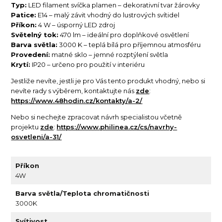
Typ:
LED filament svíčka plamen – dekorativní tvar žárovky
Patice:
E14 – malý závit vhodný do lustrových svítidel
Příkon:
4 W – úsporný LED zdroj
Světelný tok:
470 lm – ideální pro doplňkové osvětlení
Barva světla:
3000 K – teplá bílá pro příjemnou atmosféru
Provedení:
matné sklo – jemné rozptýlení světla
Krytí:
IP20 – určeno pro použití v interiéru
Jestliže nevíte, jestli je pro Vás tento produkt vhodný, nebo si
nevíte rady s výběrem, kontaktujte nás
zde
:
https://www.48hodin.cz/kontakty/a-2/
Nebo si nechejte zpracovat návrh specialistou včetně
projektu
zde
:
https://www.philinea.cz/cs/navrhy-
osvetleni/a-31/
Příkon
4W
Barva světla/Teplota chromatičnosti
3000K
Svítivost