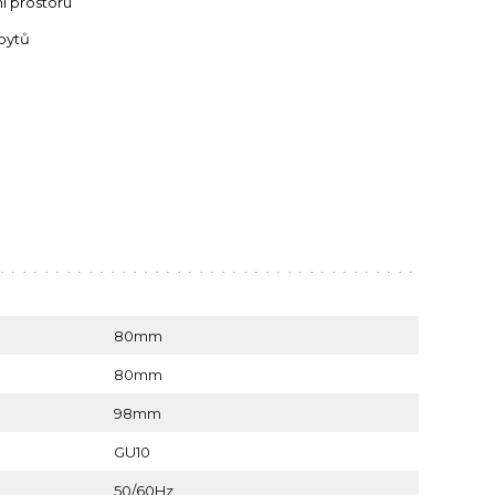
í prostoru
bytů
80mm
80mm
98mm
GU10
50/60Hz