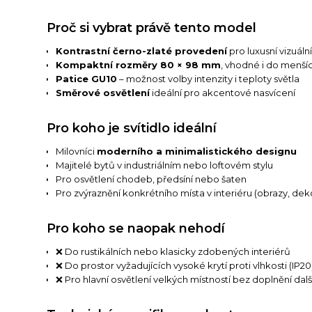
Proč si vybrat právě tento model
Kontrastní černo-zlaté provedení
pro luxusní vizuáln
Kompaktní rozměry 80 × 98 mm
, vhodné i do menšíc
Patice GU10
– možnost volby intenzity i teploty světla
Směrové osvětlení
ideální pro akcentové nasvícení
Pro koho je svítidlo ideální
Milovníci
moderního a minimalistického designu
Majitelé bytů v industriálním nebo loftovém stylu
Pro osvětlení chodeb, předsíní nebo šaten
Pro zvýraznění konkrétního místa v interiéru (obrazy, dek
Pro koho se naopak nehodí
❌ Do rustikálních nebo klasicky zdobených interiérů
❌ Do prostor vyžadujících vysoké krytí proti vlhkosti (IP20
❌ Pro hlavní osvětlení velkých místností bez doplnění dalš