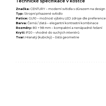
Technické specifikace v kostce
Značka:
CENTURY – moderní svítidla s důrazem na design
Typ:
Stropní přisazené svítidlo
Patice:
GU10 – možnost výběru LED zdroje dle preference
Barva:
Černá / zlatá – elegantní kontrastní kombinace
Rozměry:
80 × 98 mm – kompaktní a nenápadné řešení
Krytí:
IP20 – vhodné do suchých interiérů
Tvar:
Hranatý (kubický) – čistá geometrie