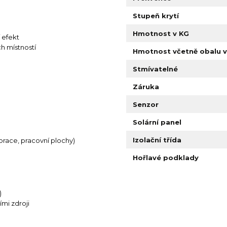
Stupeň krytí
Hmotnost v KG
í efekt
h místností
Hmotnost včetně obalu v
Stmívatelné
Záruka
Senzor
Solární panel
Izolační třída
orace, pracovní plochy)
Hořlavé podklady
)
ími zdroji