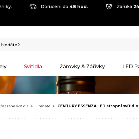
níky.
Doručení do
48 hod.
Záruka
24
ely
Svítidla
Žárovky & Zářivky
LED P
řisazená svítidla
Hranaté
CENTURY ESSENZA LED stropní svítidlo