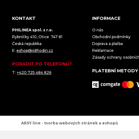
KONTAKT
INFORMACE
PHILINEA spol. s r.o.
O nás
Rybníčky 410, Otice 747 81
Obchodní podmínky
Česká republika
Doprava a platba
E:
eshop@48hodin.cz
Reklamace
Zásady ochrany osobníc
PORADIT PO TELEFONU?
PLATEBNÍ METODY
T:
+420 725 484 826
ARSY line - tvorba webových stránek a eshopů