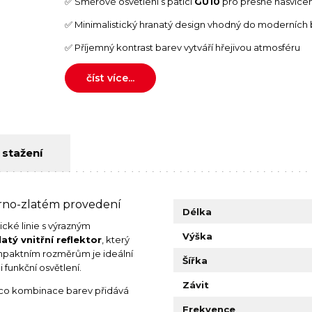
✅ Směrové osvětlení s paticí
GU10
pro přesné nasvícen
✅ Minimalistický hranatý design vhodný do moderních 
✅ Příjemný kontrast barev vytváří hřejivou atmosféru
číst více...
 stažení
rno-zlatém provedení
Délka
cké linie s výrazným
Výška
latý vnitřní reflektor
, který
kompaktním rozměrům je ideální
Šířka
 funkční osvětlení.
Závit
ímco kombinace barev přidává
Frekvence