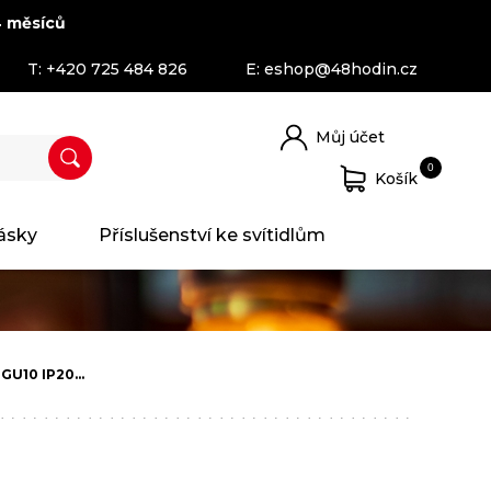
 měsíců
T:
+420 725 484 826
E:
eshop@48hodin.cz
Můj účet
0
Košík
ásky
Příslušenství ke svítidlům
 GU10 IP20…