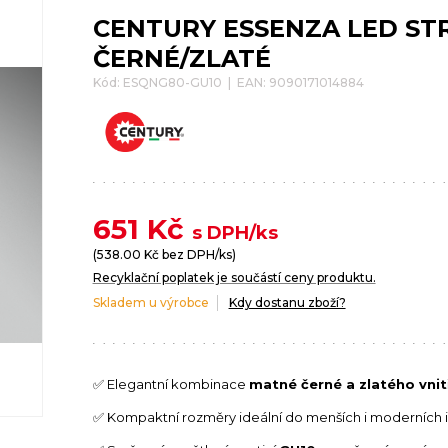
CENTURY ESSENZA LED STR
ČERNÉ/ZLATÉ
Kód: ESQNG80-GU10 | EAN: 9090171014884
651
Kč
s DPH/ks
(
538.00
Kč bez DPH/ks)
Recyklační poplatek je součástí ceny produktu.
Skladem u výrobce
Kdy dostanu zboží?
✅ Elegantní kombinace
matné černé a zlatého vnit
✅ Kompaktní rozměry ideální do menších i moderních i