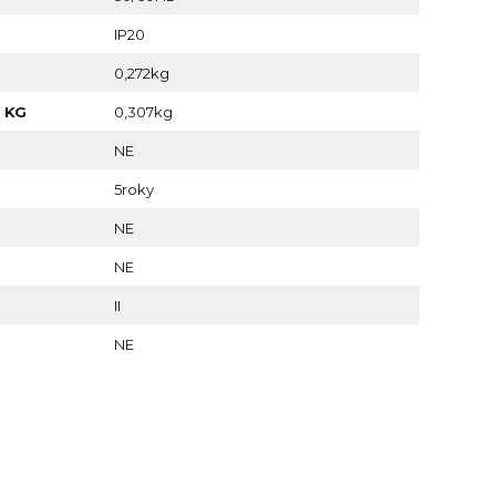
IP20
0,272kg
 KG
0,307kg
NE
5roky
NE
NE
II
NE