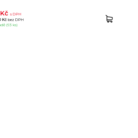
 Kč
s DPH
0 Kč
bez DPH
adě (93 ks)