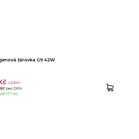
genová žárovka G9 42W
 Kč
s DPH
 Kč
bez DPH
adě (77 ks)