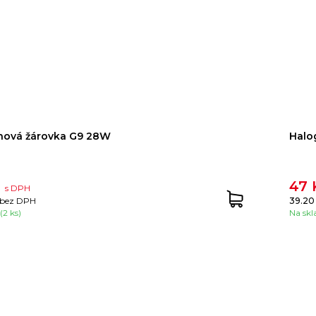
nová žárovka G9 28W
Halo
č
47
s DPH
bez DPH
39.20
(2 ks)
Na skl