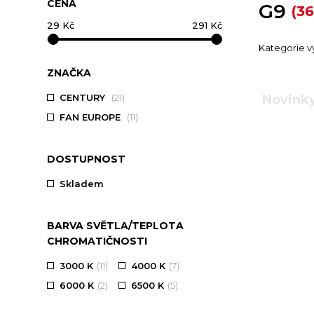
CENA
G9
(36
Kategorie vy
ZNAČKA
CENTURY
(21)
Novink
FAN EUROPE
(11)
DOSTUPNOST
Skladem
BARVA SVĚTLA/TEPLOTA
CHROMATIČNOSTI
3000 K
(11)
4000 K
(7)
6000 K
(2)
6500 K
(5)