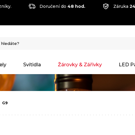
níky.
Doručení do
48 hod.
Záruka
24
ely
Svítidla
Žárovky & Zářivky
LED P
G9