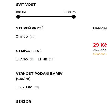
SVÍTIVOST
Halogen
STUPEŇ KRYTÍ
IP20
(32)
29 K
24.20 Kč
STMÍVATELNÉ
Skladem u
ANO
(13)
NE
(23)
VĚRNOST PODÁNÍ BAREV
(CRI/RA)
nad 80
(21)
SENZOR