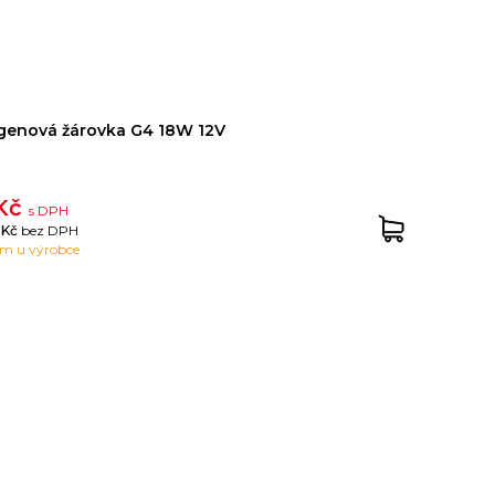
genová žárovka G4 18W 12V
 Kč
s DPH
 Kč
bez DPH
em u výrobce