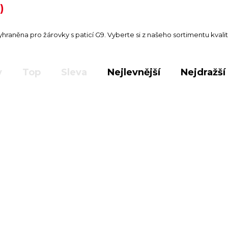
)
hraněna pro žárovky s paticí G9. Vyberte si z našeho sortimentu kval
y
Top
Sleva
Nejlevnější
Nejdražší