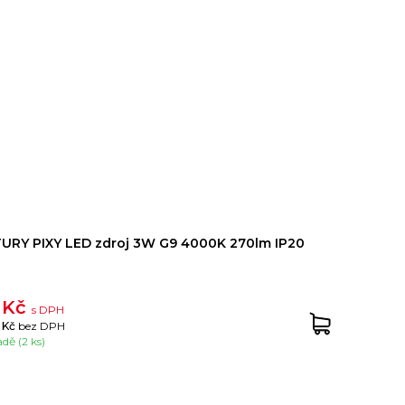
URY PIXY LED zdroj 3W G9 4000K 270lm IP20
 Kč
s DPH
 Kč
bez DPH
adě (2 ks)