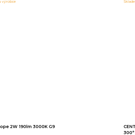
 výrobce
Sklad
rope 2W 190lm 3000K G9
CENT
300°