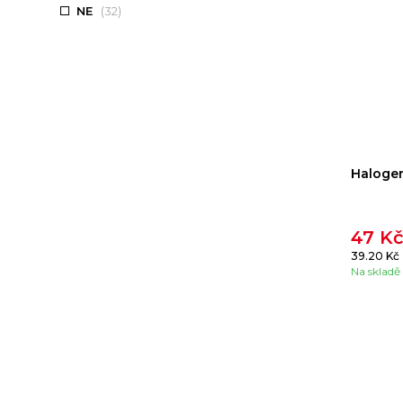
NE
(32)
Haloge
47 K
39.20 Kč
Na skladě 