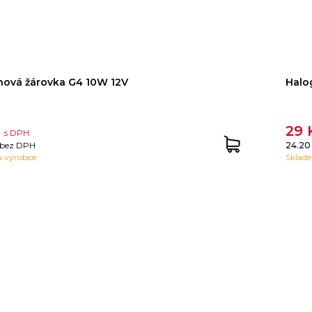
ová žárovka G4 10W 12V
Halo
č
29
s DPH
bez DPH
24.20
 výrobce
Sklad