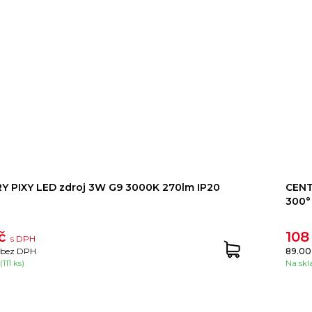
 PIXY LED zdroj 3W G9 3000K 270lm IP20
CENT
300°
Kč
108
s DPH
bez DPH
89.00
111 ks)
Na skl