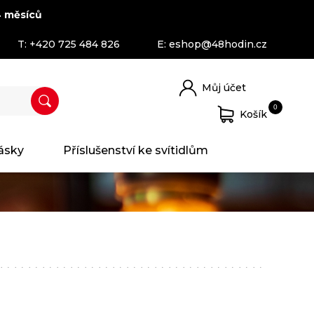
 měsíců
T:
+420 725 484 826
E:
eshop@48hodin.cz
Můj účet
0
Košík
ásky
Příslušenství ke svítidlům