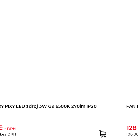
 PIXY LED zdroj 3W G9 6500K 270lm IP20
FAN 
Kč
128
s DPH
bez DPH
106.0