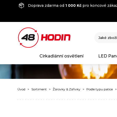
Doprava zdarma od
1 000 Kč
pro koncové zákaz
Cirkadiánní osvětlení
LED Pan
Úvod
Sortiment
Žárovky & Zářivky
Podle typu patice