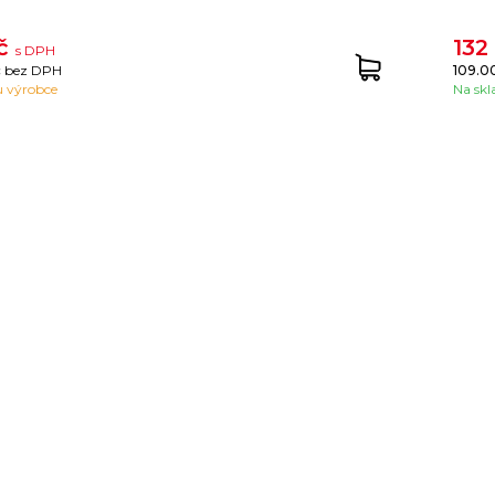
Kč
132
s DPH
č
bez DPH
109.0
 výrobce
Na skl