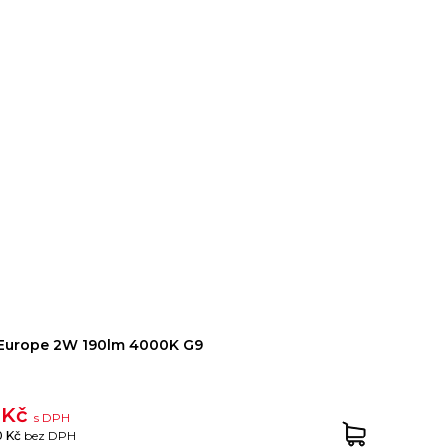
Europe 2W 190lm 4000K G9
 Kč
s DPH
0 Kč
bez DPH