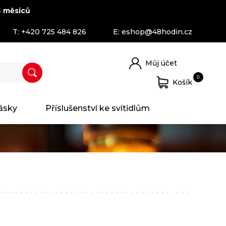
 měsíců
T:
+420 725 484 826
E:
eshop@48hodin.cz
Můj účet
0
Košík
ásky
Příslušenství ke svítidlům