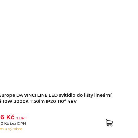
urope DA VINCI LINE LED svítidlo do lišty lineární
é 10W 3000K 1150lm IP20 110° 48V
16 Kč
s DPH
.00 Kč
bez DPH
em u výrobce