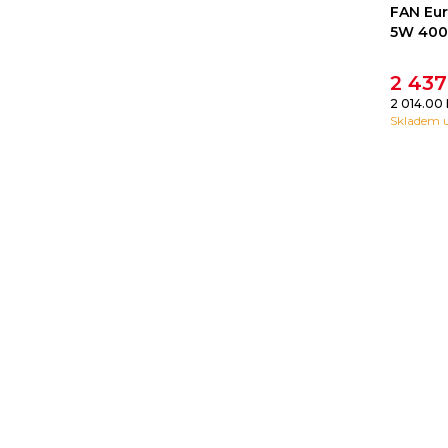
FAN Eur
5W 400
2 43
2 014.00
Skladem u