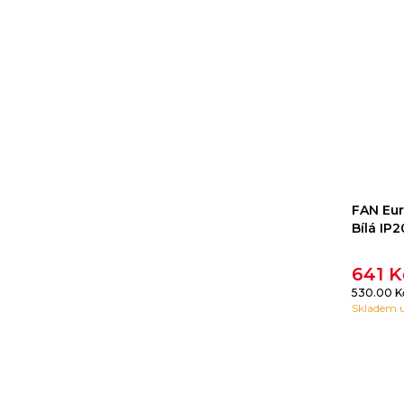
FAN Eur
Bílá IP
641 
530.00 
Skladem u