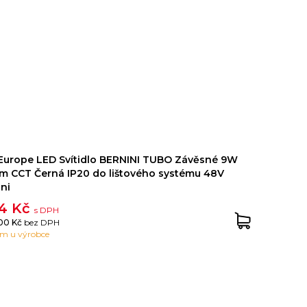
Europe LED Svítidlo BERNINI TUBO Závěsné 9W
lm CCT Černá IP20 do lištového systému 48V
ni
14 Kč
s DPH
.00 Kč
bez DPH
em u výrobce