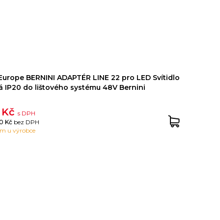
Europe BERNINI ADAPTÉR LINE 22 pro LED Svítidlo
á IP20 do lištového systému 48V Bernini
 Kč
s DPH
0 Kč
bez DPH
em u výrobce