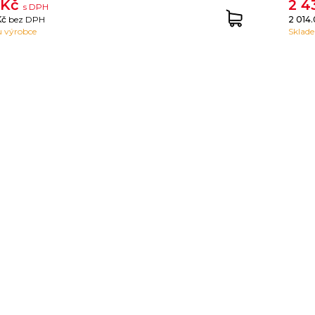
 Kč
2 4
s DPH
Kč
bez DPH
2 014
 výrobce
Sklad