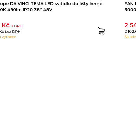
ope DA VINCI TEMA LED svítidlo do lišty černé
FAN E
0K 490lm IP20 38° 48V
3000
7 Kč
2 5
s DPH
 Kč
bez DPH
2 102
 výrobce
Sklad