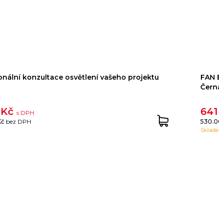
onální konzultace osvětlení vašeho projektu
FAN 
Čern
 Kč
641
s DPH
Kč
bez DPH
530.0
Sklad