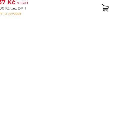
37 Kč
s DPH
.00 Kč
bez DPH
em u výrobce