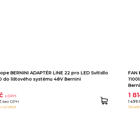
ope BERNINI ADAPTÉR LINE 22 pro LED Svítidlo
FAN 
20 do lištového systému 48V Bernini
1100
Berni
Kč
1 8
s DPH
Kč
bez DPH
1 499
 výrobce
Sklad