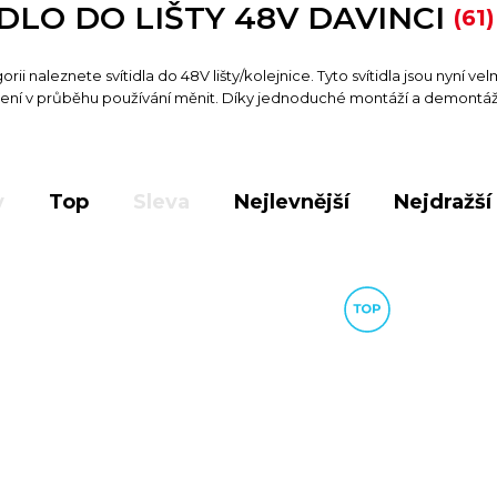
IDLO DO LIŠTY 48V DAVINCI
(61)
rii naleznete svítidla do 48V lišty/kolejnice. Tyto svítidla jsou nyní velm
vení v průběhu používání měnit. Díky jednoduché montáží a demontáži 
y
Top
Sleva
Nejlevnější
Nejdražší