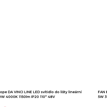
pe DA VINCI LINE LED svítidlo do lišty lineární
FAN 
0W 4000K 1150lm IP20 110° 48V
5W 3