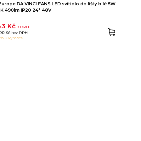
urope DA VINCI FANS LED svítidlo do lišty bílé 5W
K 490lm IP20 24° 48V
43 Kč
s DPH
.00 Kč
bez DPH
em u výrobce