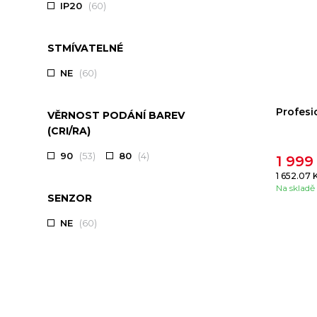
IP20
(60)
STMÍVATELNÉ
NE
(60)
Profesi
VĚRNOST PODÁNÍ BAREV
(CRI/RA)
90
(53)
80
(4)
1 999
1 652.07 
Na skladě
SENZOR
NE
(60)