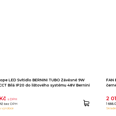
ope LED Svítidlo BERNINI TUBO Závěsné 9W
FAN E
CCT Bílá IP20 do lištového systému 48V Bernini
čern
 Kč
2 0
s DPH
 Kč
bez DPH
1 666
 výrobce
Sklad