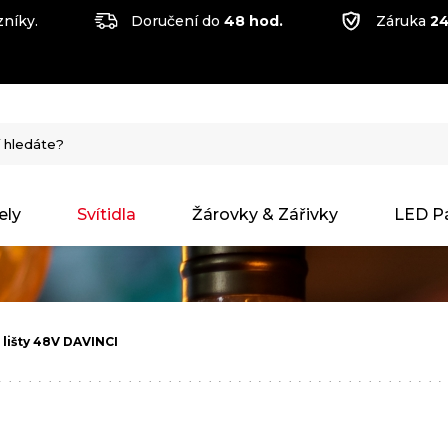
níky.
Doručení do
48 hod.
Záruka
24
ely
Svítidla
Žárovky & Zářivky
LED P
o lišty 48V DAVINCI