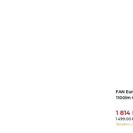
FAN Eur
1100lm 
1 814
1 499.00
Skladem u