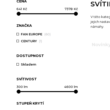
CENA
SVÍT
V této katego
jejich nasta
ZNAČKA
námahy.
FAN EUROPE
(60)
CENTURY
(1)
Novink
DOSTUPNOST
Skladem
SVÍTIVOST
STUPEŇ KRYTÍ