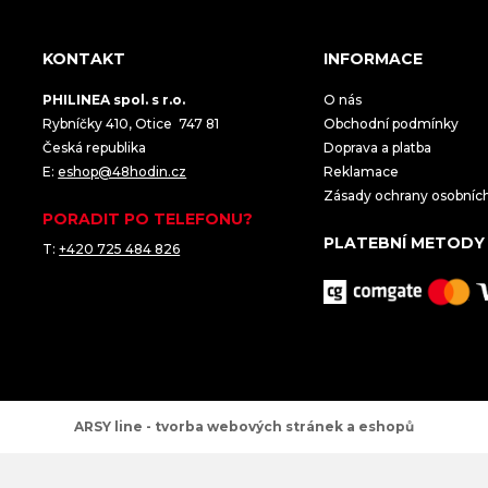
KONTAKT
INFORMACE
PHILINEA spol. s r.o.
O nás
Rybníčky 410, Otice 747 81
Obchodní podmínky
Česká republika
Doprava a platba
E:
eshop@48hodin.cz
Reklamace
Zásady ochrany osobníc
PORADIT PO TELEFONU?
PLATEBNÍ METODY
T:
+420 725 484 826
ARSY line - tvorba webových stránek a eshopů