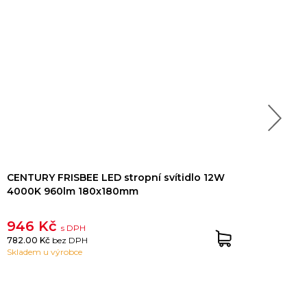
CENTURY FRISBEE LED stropní svítidlo 12W
CENT
4000K 960lm 180x180mm
300
946 Kč
1 0
s DPH
782.00 Kč
bez DPH
897.
Skladem u výrobce
Sklad