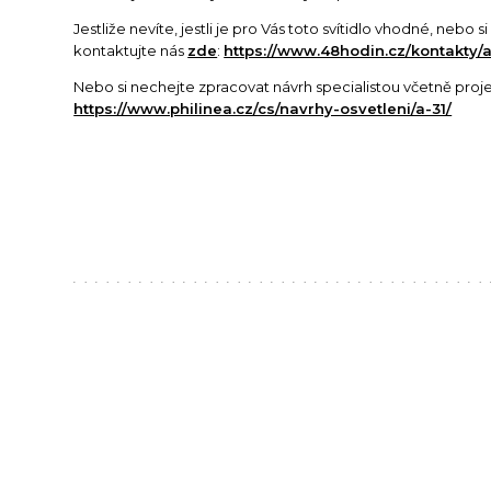
Jestliže nevíte, jestli je pro Vás toto svítidlo vhodné, nebo 
kontaktujte nás
zde
:
https://www.48hodin.cz/kontakty/a
Nebo si nechejte zpracovat návrh specialistou včetně proj
https://www.philinea.cz/cs/navrhy-osvetleni/a-31/