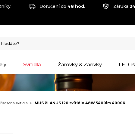
níky.
Doručení do
48 hod.
Záruka
24
ely
Svítidla
Žárovky & Zářivky
LED P
řisazená svítidla
MUS PLANUS 120 svítidlo 48W 5400lm 4000K