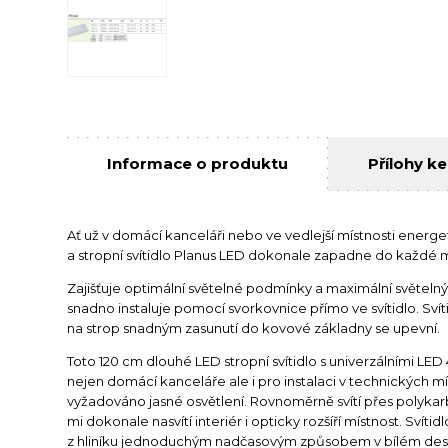
Informace o produktu
Přílohy ke
Ať už v domácí kanceláři nebo ve vedlejší místnosti energ
a stropní svítidlo Planus LED dokonale zapadne do každé m
Zajišťuje optimální světelné podmínky a maximální světelný 
snadno instaluje pomocí svorkovnice přímo ve svítidlo. Sví
na strop snadným zasunutí do kovové základny se upevní.
Toto 120 cm dlouhé LED stropní svítidlo s univerzálními LED 
nejen domácí kanceláře ale i pro instalaci v technických mí
vyžadováno jasné osvětlení. Rovnoměrně svítí přes polykarb
mi dokonale nasvítí interiér i opticky rozšíří místnost. Svít
z hliníku jednoduchým nadčasovým způsobem v bílém des