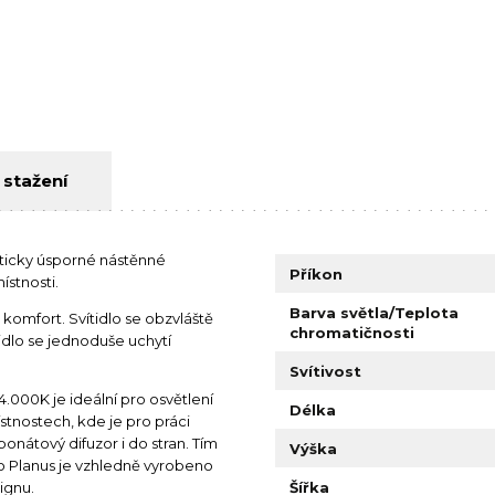
 stažení
eticky úsporné nástěnné
Příkon
ístnosti.
Barva světla/Teplota
komfort. Svítidlo se obzvláště
chromatičnosti
tidlo se jednoduše uchytí
Svítivost
4.000K je ideální pro osvětlení
Délka
stnostech, kde je pro práci
onátový difuzor i do stran. Tím
Výška
idlo Planus je vzhledně vyrobeno
ignu.
Šířka