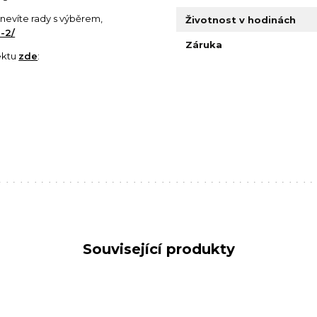
si nevíte rady s výběrem,
Životnost v hodinách
-2/
Záruka
ektu
zde
:
Související produkty