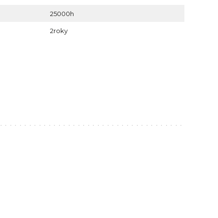
25000h
2roky