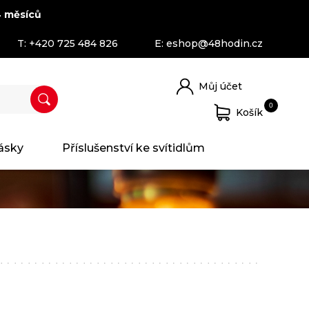
 měsíců
T:
+420 725 484 826
E:
eshop@48hodin.cz
Můj účet
0
Košík
ásky
Příslušenství ke svítidlům