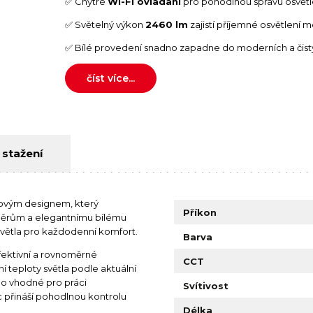
✅ Chytré
WI-FI ovládání
pro pohodlnou správu osvětl
✅ Světelný výkon
2460 lm
zajistí příjemné osvětlení m
✅ Bílé provedení snadno zapadne do moderních a čistý
číst více...
 stažení
ovým designem, který
Příkon
měrům a elegantnímu bílému
větla pro každodenní komfort.
Barva
efektivní a rovnoměrné
CCT
teploty světla podle aktuální
tlo vhodné pro práci
Svítivost
 přináší pohodlnou kontrolu
Délka