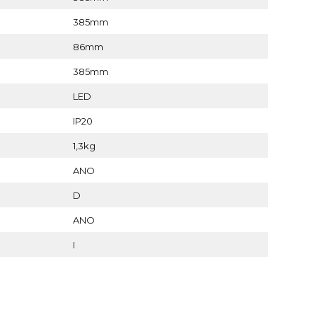
385mm
86mm
385mm
LED
IP20
1,3kg
ANO
D
ANO
I