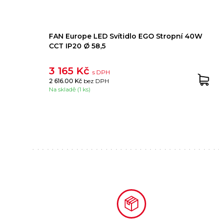
FAN Europe LED Svítidlo EGO Stropní 40W
CCT IP20 Ø 58,5
3 165 Kč
s DPH
2 616.00 Kč
bez DPH
Na skladě (1 ks)