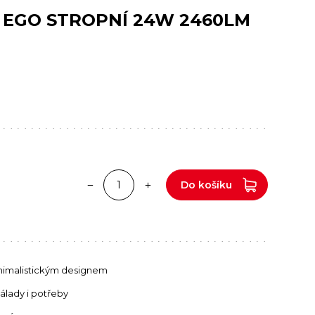
O EGO STROPNÍ 24W 2460LM
Do košíku
nimalistickým designem
álady i potřeby