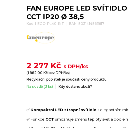
FAN EUROPE LED SVÍTIDL
CCT IP20 Ø 38,5
Kód: I-EGO-PL40-INT | EAN: 8031414863617
2 277
Kč
s DPH/ks
(
1 882.00
Kč bez DPH/ks)
Recyklační poplatek je součástí ceny produktu.
Na skladě (3 ks)
Kdy dostanu zboží?
✅
Kompaktní LED stropní svítidlo
s elegantním mi
✅ Funkce
CCT
umožňuje změnu teploty světla podle n