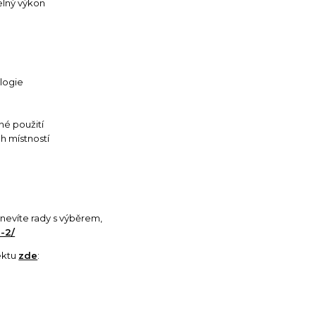
elný výkon
logie
né použití
 místností
si nevíte rady s výběrem,
-2/
ektu
zde
: