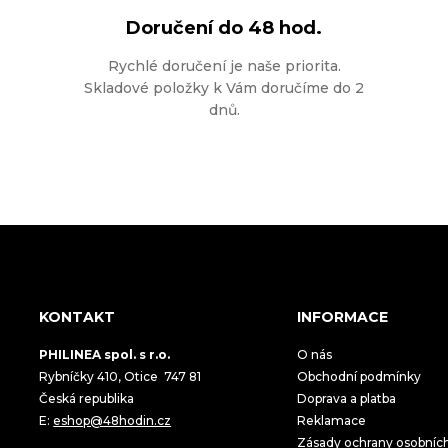
Doručení do
48 hod.
Rychlé doručení je naše priorita.
Skladové položky k Vám doručíme do 2
dnů.
KONTAKT
INFORMACE
PHILINEA spol. s r.o.
O nás
Rybníčky 410, Otice 747 81
Obchodní podmínky
Česká republika
Doprava a platba
E:
eshop@48hodin.cz
Reklamace
Zásady ochrany osobníc