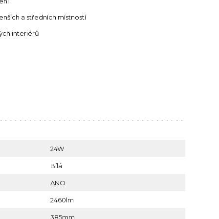
ení
enších a středních místností
ch interiérů
24W
Bílá
ANO
2460lm
385mm