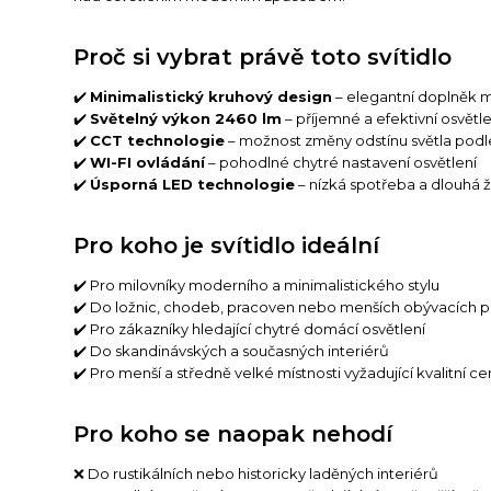
Proč si vybrat právě toto svítidlo
✔️
Minimalistický kruhový design
– elegantní doplněk m
✔️
Světelný výkon 2460 lm
– příjemné a efektivní osvětl
✔️
CCT technologie
– možnost změny odstínu světla podl
✔️
WI-FI ovládání
– pohodlné chytré nastavení osvětlení
✔️
Úsporná LED technologie
– nízká spotřeba a dlouhá ž
Pro koho je svítidlo ideální
✔️ Pro milovníky moderního a minimalistického stylu
✔️ Do ložnic, chodeb, pracoven nebo menších obývacích 
✔️ Pro zákazníky hledající chytré domácí osvětlení
✔️ Do skandinávských a současných interiérů
✔️ Pro menší a středně velké místnosti vyžadující kvalitní cen
Pro koho se naopak nehodí
❌ Do rustikálních nebo historicky laděných interiérů