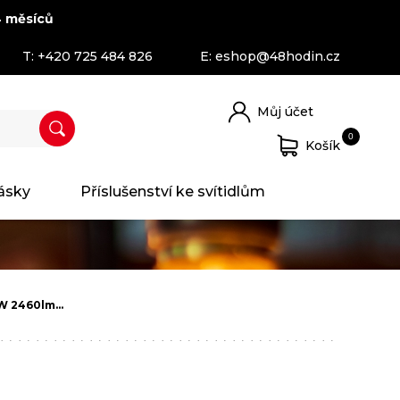
 měsíců
T:
+420 725 484 826
E:
eshop@48hodin.cz
Můj účet
0
Košík
ásky
Příslušenství ke svítidlům
4W 2460lm…