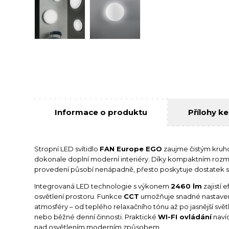
Informace o produktu
Přílohy ke
Stropní LED svítidlo
FAN Europe EGO
zaujme čistým kruh
dokonale doplní moderní interiéry. Díky kompaktním roz
provedení působí nenápadně, přesto poskytuje dostatek s
Integrovaná LED technologie s výkonem
2460 lm
zajistí 
osvětlení prostoru. Funkce
CCT
umožňuje snadné nastavení 
atmosféry – od teplého relaxačního tónu až po jasnější svě
nebo běžné denní činnosti. Praktické
WI-FI ovládání
navíc
nad osvětlením moderním způsobem.