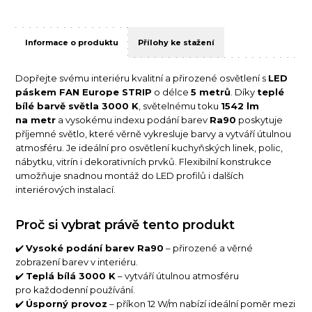
Informace o produktu
Přílohy ke stažení
Dopřejte svému interiéru kvalitní a přirozené osvětlení s
LED
páskem FAN Europe STRIP
o délce
5 metrů
. Díky
teplé
bílé barvě světla 3000 K
, světelnému toku
1542 lm
na metr
a vysokému indexu podání barev
Ra90
poskytuje
příjemné světlo, které věrně vykresluje barvy a vytváří útulnou
atmosféru. Je ideální pro osvětlení kuchyňských linek, polic,
nábytku, vitrín i dekorativních prvků. Flexibilní konstrukce
umožňuje snadnou montáž do LED profilů i dalších
interiérových instalací.
Proč si vybrat právě tento produkt
✔️
Vysoké podání barev Ra90
– přirozené a věrné
zobrazení barev v interiéru.
✔️
Teplá bílá 3000 K
– vytváří útulnou atmosféru
pro každodenní používání.
✔️
Úsporný provoz
– příkon 12 W/m nabízí ideální poměr mezi