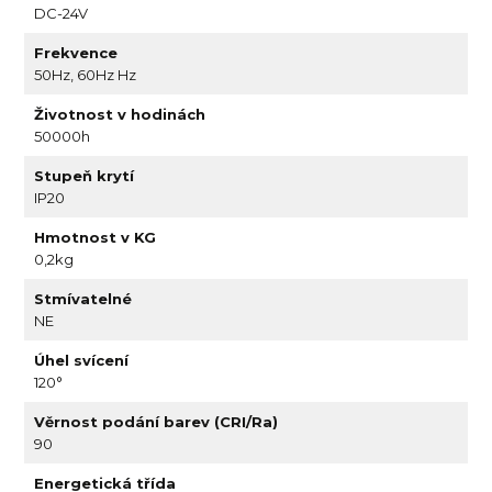
DC-24V
Frekvence
50Hz, 60Hz Hz
Životnost v hodinách
50000h
Stupeň krytí
IP20
Hmotnost v KG
0,2kg
Stmívatelné
NE
Úhel svícení
120°
Věrnost podání barev (CRI/Ra)
90
Energetická třída