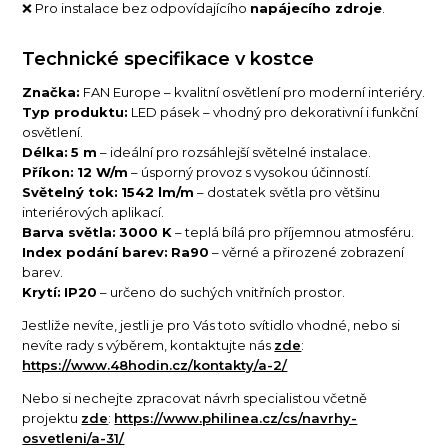
❌ Pro instalace bez odpovídajícího
napájecího zdroje
.
Technické specifikace v kostce
Značka:
FAN Europe – kvalitní osvětlení pro moderní interiéry.
Typ produktu:
LED pásek – vhodný pro dekorativní i funkční
osvětlení.
Délka:
5 m
– ideální pro rozsáhlejší světelné instalace.
Příkon:
12 W/m
– úsporný provoz s vysokou účinností.
Světelný tok:
1542 lm/m
– dostatek světla pro většinu
interiérových aplikací.
Barva světla:
3000 K
– teplá bílá pro příjemnou atmosféru.
Index podání barev:
Ra90
– věrné a přirozené zobrazení
barev.
Krytí:
IP20
– určeno do suchých vnitřních prostor.
Jestliže nevíte, jestli je pro Vás toto svítidlo vhodné, nebo si
nevíte rady s výběrem, kontaktujte nás
zde
:
https://www.48hodin.cz/kontakty/a-2/
Nebo si nechejte zpracovat návrh specialistou včetně
projektu
zde
:
https://www.philinea.cz/cs/navrhy-
osvetleni/a-31/