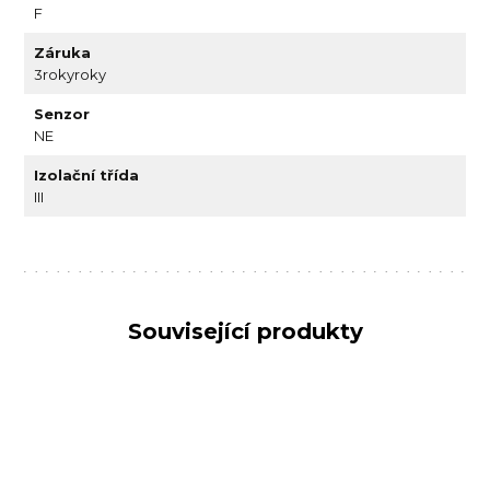
F
Záruka
3rokyroky
Senzor
NE
Izolační třída
III
Související produkty