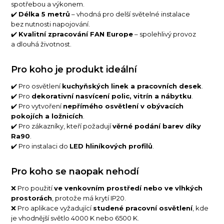
spotřebou a výkonem.
✔️
Délka 5 metrů
– vhodná pro delší světelné instalace
bez nutnosti napojování.
✔️
Kvalitní zpracování FAN Europe
– spolehlivý provoz
a dlouhá životnost.
Pro koho je produkt ideální
✔️ Pro osvětlení
kuchyňských linek a pracovních desek
.
✔️ Pro
dekorativní nasvícení polic, vitrín a nábytku
.
✔️ Pro vytvoření
nepřímého osvětlení v obývacích
pokojích a ložnicích
.
✔️ Pro zákazníky, kteří požadují
věrné podání barev díky
Ra90
.
✔️ Pro instalaci do
LED hliníkových profilů
.
Pro koho se naopak nehodí
❌ Pro použití
ve venkovním prostředí nebo ve vlhkých
prostorách
, protože má krytí IP20.
❌ Pro aplikace vyžadující
studené pracovní osvětlení
, kde
je vhodnější světlo 4000 K nebo 6500 K.