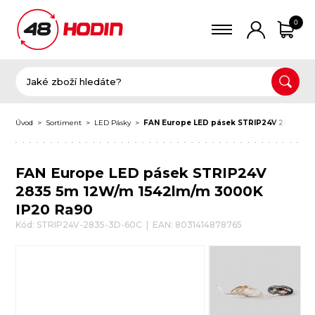
0
Úvod
Sortiment
LED Pásky
FAN Europe LED pásek STRIP24V 2835 5m
FAN Europe LED pásek STRIP24V
2835 5m 12W/m 1542lm/m 3000K
IP20 Ra90
Kód: STRIP24V-2835-3D-60C | EAN: 8031414878765