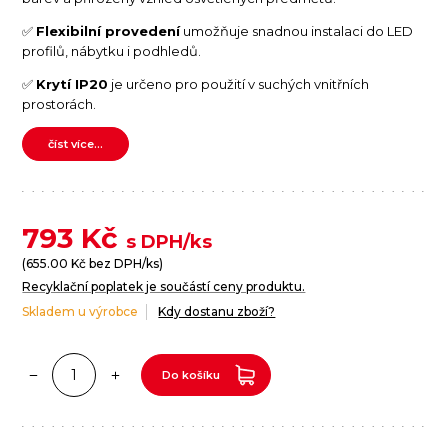
✅
Flexibilní provedení
umožňuje snadnou instalaci do LED
profilů, nábytku i podhledů.
✅
Krytí IP20
je určeno pro použití v suchých vnitřních
prostorách.
číst více...
793
Kč
s DPH/ks
(
655.00
Kč bez DPH/ks)
Recyklační poplatek je součástí ceny produktu.
Skladem u výrobce
Kdy dostanu zboží?
Do košíku