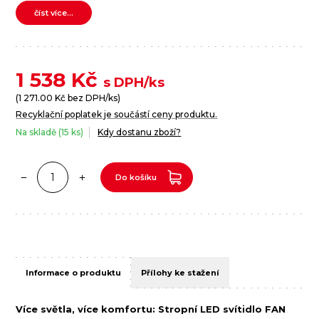
číst více...
1 538
Kč
s DPH/ks
(
1 271.00
Kč bez DPH/ks)
Recyklační poplatek je součástí ceny produktu.
Na skladě (15 ks)
Kdy dostanu zboží?
Do košíku
Informace o produktu
Přílohy ke stažení
Více světla, více komfortu: Stropní LED svítidlo FAN