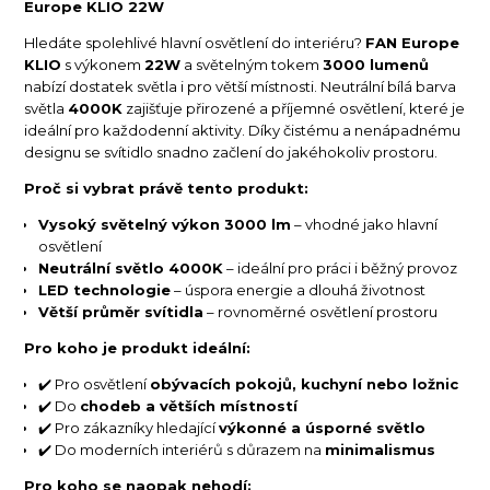
Europe KLIO 22W
Hledáte spolehlivé hlavní osvětlení do interiéru?
FAN Europe
KLIO
s výkonem
22W
a světelným tokem
3000 lumenů
nabízí dostatek světla i pro větší místnosti. Neutrální bílá barva
světla
4000K
zajišťuje přirozené a příjemné osvětlení, které je
ideální pro každodenní aktivity. Díky čistému a nenápadnému
designu se svítidlo snadno začlení do jakéhokoliv prostoru.
Proč si vybrat právě tento produkt:
Vysoký světelný výkon 3000 lm
– vhodné jako hlavní
osvětlení
Neutrální světlo 4000K
– ideální pro práci i běžný provoz
LED technologie
– úspora energie a dlouhá životnost
Větší průměr svítidla
– rovnoměrné osvětlení prostoru
Pro koho je produkt ideální:
✔️ Pro osvětlení
obývacích pokojů, kuchyní nebo ložnic
✔️ Do
chodeb a větších místností
✔️ Pro zákazníky hledající
výkonné a úsporné světlo
✔️ Do moderních interiérů s důrazem na
minimalismus
Pro koho se naopak nehodí: