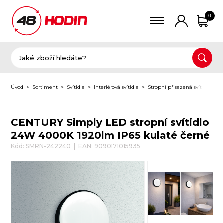
0
Úvod
Sortiment
Svítidla
Interiérová svítidla
Stropní přisazená svítidla
K
CENTURY Simply LED stropní svítidlo
24W 4000K 1920lm IP65 kulaté černé
Kód: SMRN-242240 | EAN: 9090171015935