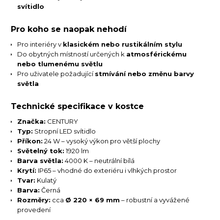
svítidlo
Pro koho se naopak nehodí
Pro interiéry v
klasickém nebo rustikálním stylu
Do obytných místností určených k
atmosférickému
nebo tlumenému světlu
Pro uživatele požadující
stmívání nebo změnu barvy
světla
Technické specifikace v kostce
Značka:
CENTURY
Typ:
Stropní LED svítidlo
Příkon:
24 W – vysoký výkon pro větší plochy
Světelný tok:
1920 lm
Barva světla:
4000 K – neutrální bílá
Krytí:
IP65 – vhodné do exteriéru i vlhkých prostor
Tvar:
Kulatý
Barva:
Černá
Rozměry:
cca
Ø 220 × 69 mm
– robustní a vyvážené
provedení