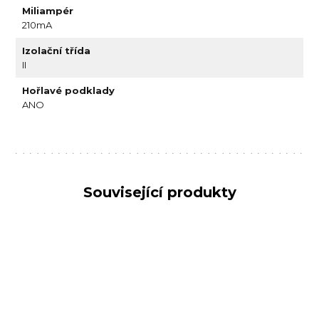
Miliampér
210mA
Izolační třída
II
Hořlavé podklady
ANO
Související produkty