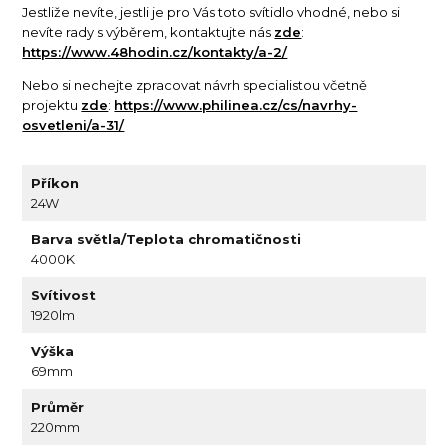
Jestliže nevíte, jestli je pro Vás toto svítidlo vhodné, nebo si
nevíte rady s výběrem, kontaktujte nás
zde
:
https://www.48hodin.cz/kontakty/a-2/
Nebo si nechejte zpracovat návrh specialistou včetně
projektu
zde
:
https://www.philinea.cz/cs/navrhy-
osvetleni/a-31/
Příkon
24W
Barva světla/Teplota chromatičnosti
4000K
Svítivost
1920lm
Výška
69mm
Průměr
220mm