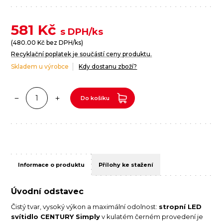
581
Kč
s DPH/ks
(
480.00
Kč bez DPH/ks)
Recyklační poplatek je součástí ceny produktu.
Skladem u výrobce
Kdy dostanu zboží?
Do košíku
Informace o produktu
Přílohy ke stažení
Úvodní odstavec
Čistý tvar, vysoký výkon a maximální odolnost:
stropní LED
svítidlo CENTURY Simply
v kulatém černém provedení je