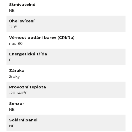
Stmívatelné
NE
Úhel svícení
120°
Věrnost podání barev (CRI/Ra)
nad 80
Energetická třída
E
Záruka
2roky
Provozní teplota
-20 +40°C
Senzor
NE
Solární panel
NE