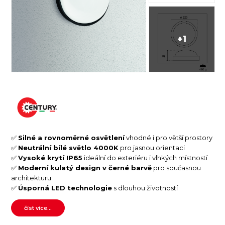
+1
✅
Silné a rovnoměrné osvětlení
vhodné i pro větší prostory
✅
Neutrální bílé světlo 4000K
pro jasnou orientaci
✅
Vysoké krytí IP65
ideální do exteriéru i vlhkých místností
✅
Moderní kulatý design v černé barvě
pro současnou
architekturu
✅
Úsporná LED technologie
s dlouhou životností
číst více...