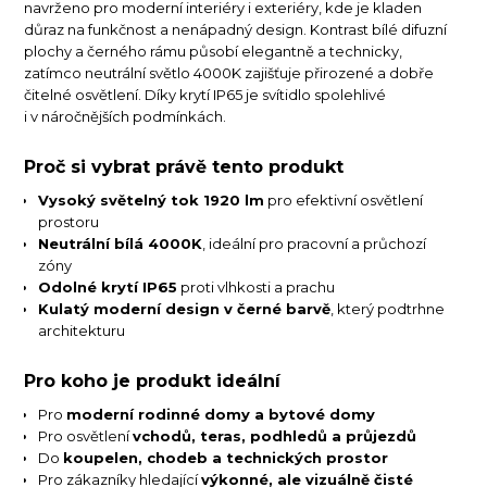
navrženo pro moderní interiéry i exteriéry, kde je kladen
důraz na funkčnost a nenápadný design. Kontrast bílé difuzní
plochy a černého rámu působí elegantně a technicky,
zatímco neutrální světlo 4000K zajišťuje přirozené a dobře
čitelné osvětlení. Díky krytí IP65 je svítidlo spolehlivé
i v náročnějších podmínkách.
Proč si vybrat právě tento produkt
Vysoký světelný tok 1920 lm
pro efektivní osvětlení
prostoru
Neutrální bílá 4000K
, ideální pro pracovní a průchozí
zóny
Odolné krytí IP65
proti vlhkosti a prachu
Kulatý moderní design v černé barvě
, který podtrhne
architekturu
Pro koho je produkt ideální
Pro
moderní rodinné domy a bytové domy
Pro osvětlení
vchodů, teras, podhledů a průjezdů
Do
koupelen, chodeb a technických prostor
Pro zákazníky hledající
výkonné, ale vizuálně čisté