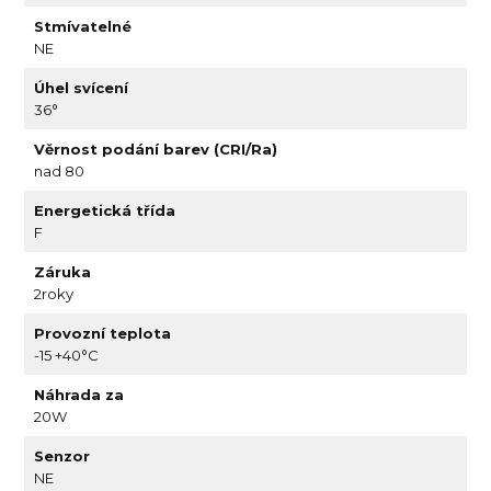
Stmívatelné
NE
Úhel svícení
36°
Věrnost podání barev (CRI/Ra)
nad 80
Energetická třída
F
Záruka
2roky
Provozní teplota
-15 +40°C
Náhrada za
20W
Senzor
NE