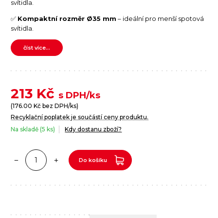
svítidla.
✅
Kompaktní rozměr Ø35 mm
– ideální pro menší spotová
svítidla.
číst více...
213
Kč
s DPH/ks
(
176.00
Kč bez DPH/ks)
Recyklační poplatek je součástí ceny produktu.
Na skladě (5 ks)
Kdy dostanu zboží?
Do košíku