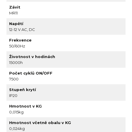
Závit
MR11
Napětí
12-12 V AC, DC
Frekvence
50/60Hz
Životnost v hodinách
15000h
Počet cyklů ON/OFF
7500
Stupeň krytí
IP20
Hmotnost v KG
0,015kg
Hmotnost včetně obalu v KG
0,024kg