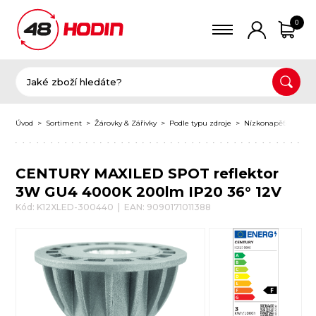
0
Úvod
Sortiment
Žárovky & Zářivky
Podle typu zdroje
Nízkonapěťové žáro
CENTURY MAXILED SPOT reflektor
3W GU4 4000K 200lm IP20 36° 12V
Kód: K12XLED-300440 | EAN: 9090171011388