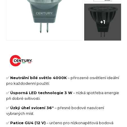
+1
✅
Neutrální bílé světlo 4000K
– přirozené osvětlení ideální
pro každodenní použití.
✅
Úsporná LED technologie 3 W
– nízká spotřeba energie
při dobré svítivosti.
✅
Úzký úhel svícení 36°
– přesné bodové nasvícení
vybraných míst.
✅
Patice GU4 (12 V)
– určeno pro nízkonapěťová bodová