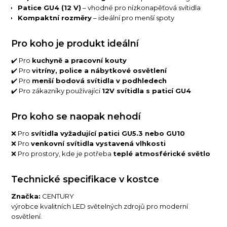
Patice GU4 (12 V)
– vhodné pro nízkonapěťová svítidla
Kompaktní rozměry
– ideální pro menší spoty
Pro koho je produkt ideální
✔️ Pro
kuchyně a pracovní kouty
✔️ Pro
vitríny, police a nábytkové osvětlení
✔️ Pro
menší bodová svítidla v podhledech
✔️ Pro zákazníky používající
12V svítidla s paticí GU4
Pro koho se naopak nehodí
❌ Pro
svítidla vyžadující patici GU5.3 nebo GU10
❌ Pro
venkovní svítidla vystavená vlhkosti
❌ Pro prostory, kde je potřeba
teplé atmosférické světlo
Technické specifikace v kostce
Značka:
CENTURY
výrobce kvalitních LED světelných zdrojů pro moderní
osvětlení.