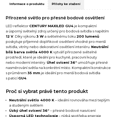
Informace o produktu
Přílohy ke stažení
Přirozené světlo pro přesné bodové osvětlení
LED reflektor
CENTURY MAXILED GU4
je kompaktní
a úsporný světelný zdroj určený pro bodová svítidla s napětím
12 V
. Díky výkonu
3 W
a světelnému toku
200 lumenů
poskytuje příjemné doplňkové osvětlení vhodné pro menší
svítidla, vitríny nebo dekorativní osvětlení interiéru.
Neutrální
bílá barva světla 4000 K
vytváří přirozené světelné
prostředí, které je ideální pro kuchyně, pracovní kouty
nebo moderní interiéry.
Úhel svícení 36°
umožňuje přesné
nasměrování světla na konkrétní místo. Kompaktní konstrukce
s průměrem
35 mm
je ideální pro menší bodová svítidla
s paticí
GU4
.
Proč si vybrat právě tento produkt
Neutrální světlo 4000 K
– ideální rovnováha mezi teplým
a studeným světlem
Úzký úhel svícení 36°
– přesné bodové nasvícení
Úsporná LED technologie
– nízká spotřeba energie