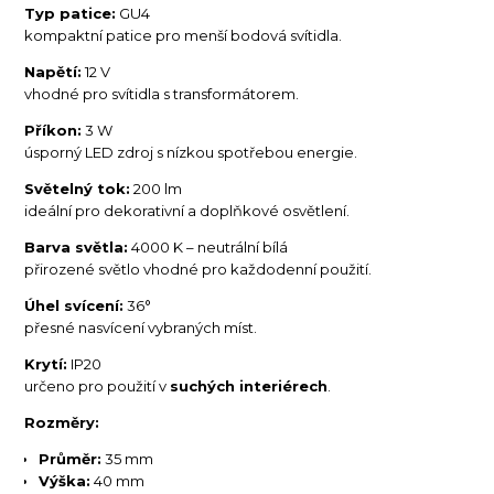
Typ patice:
GU4
kompaktní patice pro menší bodová svítidla.
Napětí:
12 V
vhodné pro svítidla s transformátorem.
Příkon:
3 W
úsporný LED zdroj s nízkou spotřebou energie.
Světelný tok:
200 lm
ideální pro dekorativní a doplňkové osvětlení.
Barva světla:
4000 K – neutrální bílá
přirozené světlo vhodné pro každodenní použití.
Úhel svícení:
36°
přesné nasvícení vybraných míst.
Krytí:
IP20
určeno pro použití v
suchých interiérech
.
Rozměry:
Průměr:
35 mm
Výška:
40 mm