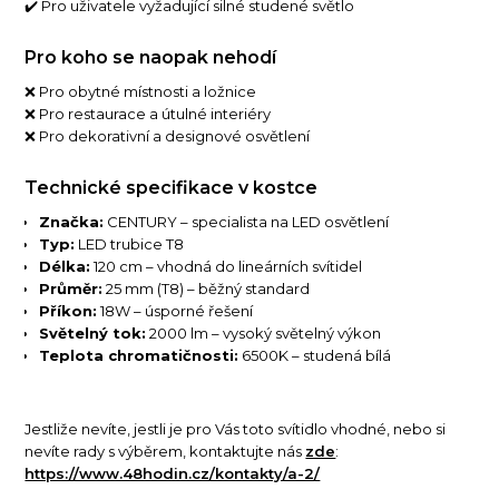
✔️ Pro uživatele vyžadující silné studené světlo
Pro koho se naopak nehodí
❌ Pro obytné místnosti a ložnice
❌ Pro restaurace a útulné interiéry
❌ Pro dekorativní a designové osvětlení
Technické specifikace v kostce
Značka:
CENTURY – specialista na LED osvětlení
Typ:
LED trubice T8
Délka:
120 cm – vhodná do lineárních svítidel
Průměr:
25 mm (T8) – běžný standard
Příkon:
18W – úsporné řešení
Světelný tok:
2000 lm – vysoký světelný výkon
Teplota chromatičnosti:
6500K – studená bílá
Jestliže nevíte, jestli je pro Vás toto svítidlo vhodné, nebo si
nevíte rady s výběrem, kontaktujte nás
zde
:
https://www.48hodin.cz/kontakty/a-2/