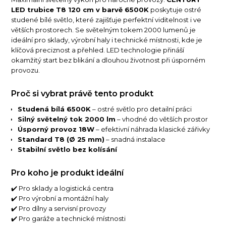
LED trubice T8 120 cm v barvě 6500K
poskytuje ostré
studené bílé světlo, které zajišťuje perfektní viditelnost i ve
větších prostorech. Se světelným tokem 2000 lumenů je
ideální pro sklady, výrobní haly i technické místnosti, kde je
klíčová preciznost a přehled. LED technologie přináší
okamžitý start bez blikání a dlouhou životnost při úsporném
provozu.
Proč si vybrat právě tento produkt
Studená bílá 6500K
– ostré světlo pro detailní práci
Silný světelný tok 2000 lm
– vhodné do větších prostor
Úsporný provoz 18W
– efektivní náhrada klasické zářivky
Standard T8 (Ø 25 mm)
– snadná instalace
Stabilní světlo bez kolísání
Pro koho je produkt ideální
✔️ Pro sklady a logistická centra
✔️ Pro výrobní a montážní haly
✔️ Pro dílny a servisní provozy
✔️ Pro garáže a technické místnosti