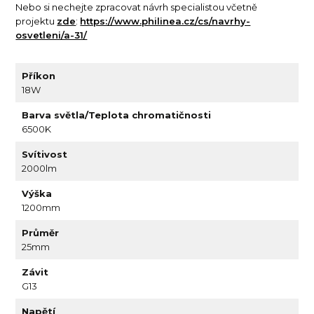
Nebo si nechejte zpracovat návrh specialistou včetně
projektu
zde
:
https://www.philinea.cz/cs/navrhy-
osvetleni/a-31/
Příkon
18W
Barva světla/Teplota chromatičnosti
6500K
Svítivost
2000lm
Výška
1200mm
Průměr
25mm
Závit
G13
Napětí