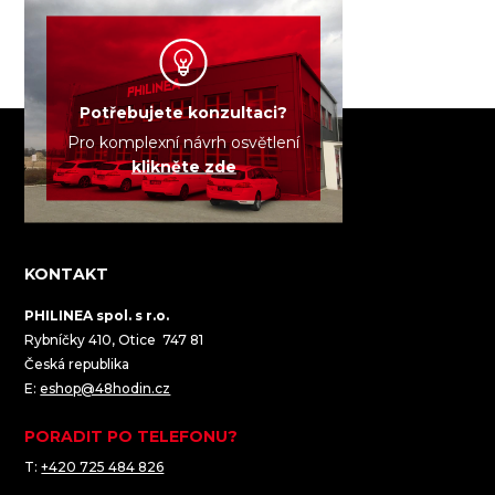
Potřebujete konzultaci?
Pro komplexní návrh osvětlení
klikněte zde
KONTAKT
PHILINEA spol. s r.o.
Rybníčky 410, Otice 747 81
Česká republika
E:
eshop@48hodin.cz
PORADIT PO TELEFONU?
T:
+420 725 484 826