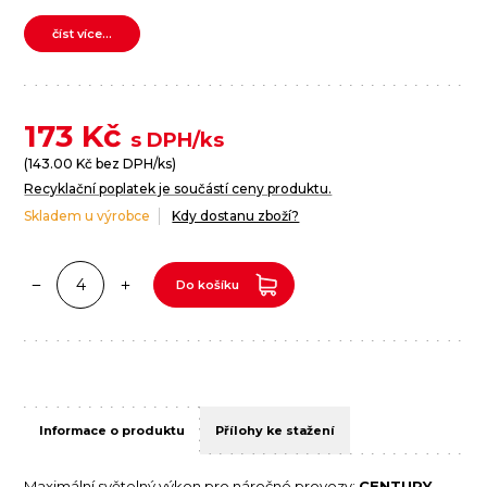
číst více...
173
Kč
s DPH/ks
(
143.00
Kč bez DPH/ks)
Recyklační poplatek je součástí ceny produktu.
Skladem u výrobce
Kdy dostanu zboží?
Do košíku
Informace o produktu
Přílohy ke stažení
Maximální světelný výkon pro náročné provozy:
CENTURY