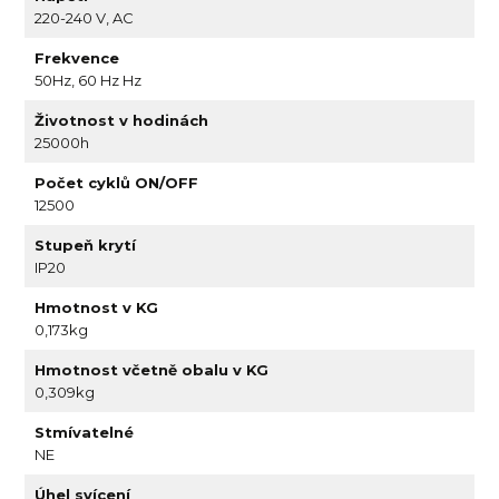
220-240 V, AC
Frekvence
50Hz, 60 Hz Hz
Životnost v hodinách
25000h
Počet cyklů ON/OFF
12500
Stupeň krytí
IP20
Hmotnost v KG
0,173kg
Hmotnost včetně obalu v KG
0,309kg
Stmívatelné
NE
Úhel svícení