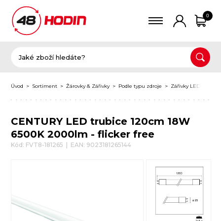
0
Úvod
Sortiment
Žárovky & Zářivky
Podle typu zdroje
Zářivky LED T8
C
CENTURY LED trubice 120cm 18W
6500K 2000lm - flicker free
Kód: FVT8-181265 | EAN: 9023181265144