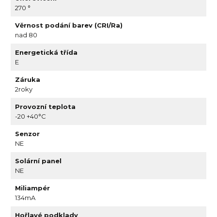
270 °
Věrnost podání barev (CRI/Ra)
nad 80
Energetická třída
E
Záruka
2roky
Provozní teplota
-20 +40°C
Senzor
NE
Solární panel
NE
Miliampér
134mA
Hořlavé podklady