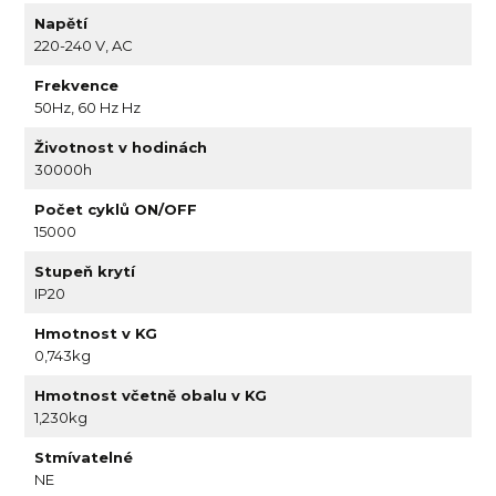
Napětí
220-240 V, AC
Frekvence
50Hz, 60 Hz Hz
Životnost v hodinách
30000h
Počet cyklů ON/OFF
15000
Stupeň krytí
IP20
Hmotnost v KG
0,743kg
Hmotnost včetně obalu v KG
1,230kg
Stmívatelné
NE