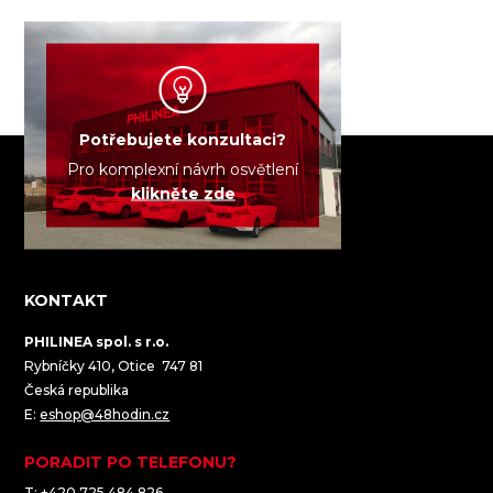
Potřebujete konzultaci?
Pro komplexní návrh osvětlení
klikněte zde
KONTAKT
PHILINEA spol. s r.o.
Rybníčky 410, Otice 747 81
Česká republika
E:
eshop@48hodin.cz
PORADIT PO TELEFONU?
T:
+420 725 484 826