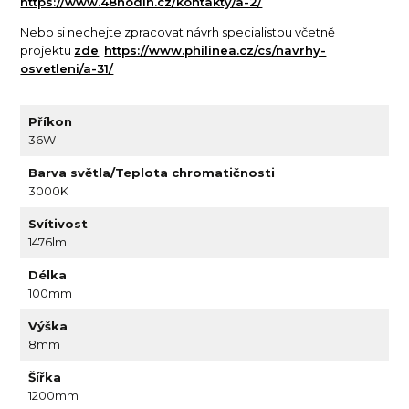
https://www.48hodin.cz/kontakty/a-2/
Nebo si nechejte zpracovat návrh specialistou včetně
projektu
zde
:
https://www.philinea.cz/cs/navrhy-
osvetleni/a-31/
Příkon
36W
Barva světla/Teplota chromatičnosti
3000K
Svítivost
1476lm
Délka
100mm
Výška
8mm
Šířka
1200mm