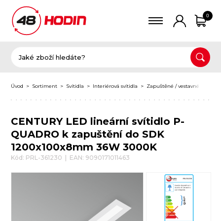
0
Úvod
Sortiment
Svítidla
Interiérová svítidla
Zapuštěné / vestavné svítidla
CENTURY LED lineární svítidlo P-
QUADRO k zapuštění do SDK
1200x100x8mm 36W 3000K
Kód: PRL-361230 | EAN: 9090171011463