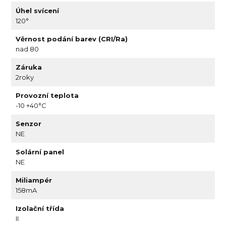
Úhel svícení
120°
Věrnost podání barev (CRI/Ra)
nad 80
Záruka
2roky
Provozní teplota
-10 +40°C
Senzor
NE
Solární panel
NE
Miliampér
158mA
Izolační třída
II