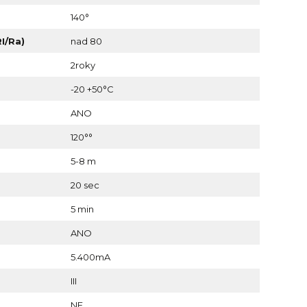
140°
I/Ra)
nad 80
2roky
-20 +50°C
ANO
120°°
5-8 m
20 sec
5 min
ANO
5.400mA
III
NE