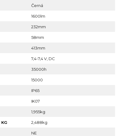
Černá
1600lm
232mm
58mm
413mm
7,4-7,4 V, DC
35000h
15000
IP65
IK07
1,955kg
 KG
2,488kg
NE