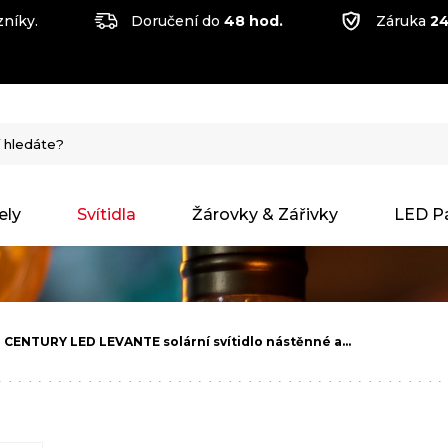
níky.
Doručení do
48 hod.
Záruka
24
ely
Svítidla
Žárovky & Zářivky
LED P
CENTURY LED LEVANTE solární svítidlo nástěnné a…