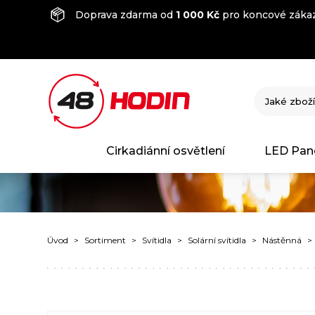
Doprava zdarma od
1 000 Kč
pro koncové zákaz
Cirkadiánní osvětlení
LED Pan
Úvod
Sortiment
Svítidla
Solární svítidla
Nástěnná