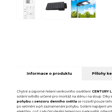
Informace o produktu
Přílohy ke
Chytré a úsporné řešení venkovního osvětlení:
CENTURY 
solární svítidlo určené pro montáž na stěnu i na sloup. Dí
pohybu
a
senzoru denního světla
se rozsvítí pouze teh
po setmění a při zaznamenání pohybu. Solární napájení um
elektřiny, což z něj činí ideální řešení pro parkoviště, příj