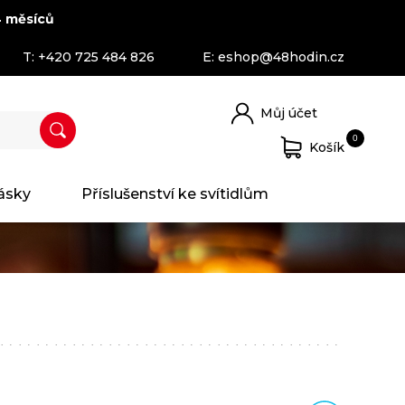
 měsíců
T:
+420 725 484 826
E:
eshop@48hodin.cz
Můj účet
0
Košík
ásky
Příslušenství ke svítidlům