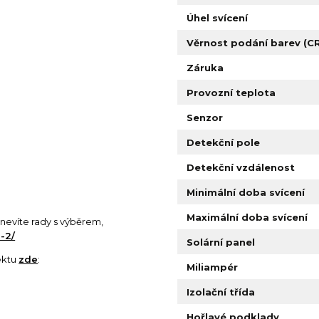
Úhel svícení
Věrnost podání barev (CR
Záruka
Provozní teplota
Senzor
Detekční pole
Detekční vzdálenost
Minimální doba svícení
Maximální doba svícení
si nevíte rady s výběrem,
-2/
Solární panel
ektu
zde
:
Miliampér
Izolační třída
Hořlavé podklady