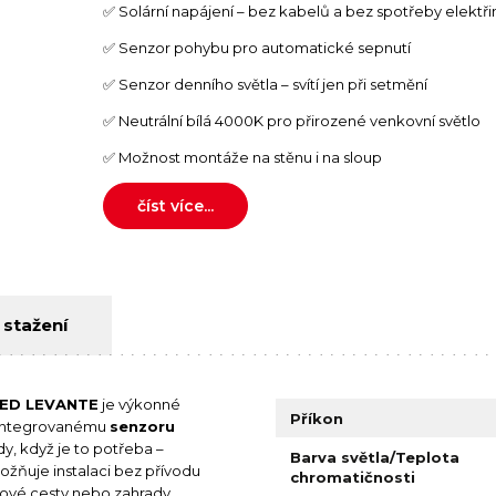
✅ Solární napájení – bez kabelů a bez spotřeby elektři
✅ Senzor pohybu pro automatické sepnutí
✅ Senzor denního světla – svítí jen při setmění
✅ Neutrální bílá 4000K pro přirozené venkovní světlo
✅ Možnost montáže na stěnu i na sloup
číst více...
 stažení
LED LEVANTE
je výkonné
Příkon
ky integrovanému
senzoru
dy, když je to potřeba –
Barva světla/Teplota
ožňuje instalaci bez přívodu
chromatičnosti
ezdové cesty nebo zahrady.