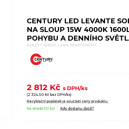
CENTURY LED LEVANTE SO
NA SLOUP 15W 4000K 1600
POHYBU A DENNÍHO SVĚTL
Kód: LVT-159540 | EAN: 9090171010107
2 812
Kč
s DPH/ks
(
2 324.00
Kč bez DPH/ks)
Recyklační poplatek je součástí ceny produktu.
Na skladě (10 ks)
Kdy dostanu zboží?