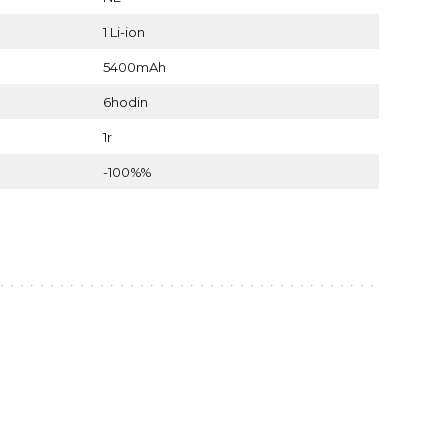
1 Li-ion
5400mAh
6hodin
1r
-100%%