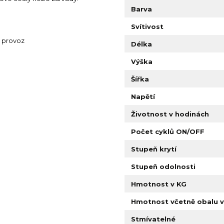
Barva
Svítivost
 provoz
Délka
Výška
Šířka
Napětí
Životnost v hodinách
Počet cyklů ON/OFF
Stupeň krytí
Stupeň odolnosti
Hmotnost v KG
Hmotnost včetně obalu v
Stmívatelné