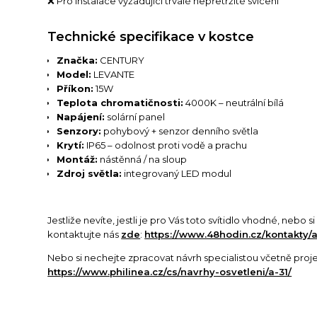
❌ Pro instalace vyžadující trvalé nepřetržité svícení
Technické specifikace v kostce
Značka:
CENTURY
Model:
LEVANTE
Příkon:
15W
Teplota chromatičnosti:
4000K – neutrální bílá
Napájení:
solární panel
Senzory:
pohybový + senzor denního světla
Krytí:
IP65 – odolnost proti vodě a prachu
Montáž:
nástěnná / na sloup
Zdroj světla:
integrovaný LED modul
Jestliže nevíte, jestli je pro Vás toto svítidlo vhodné, nebo 
kontaktujte nás
zde
:
https://www.48hodin.cz/kontakty/a
Nebo si nechejte zpracovat návrh specialistou včetně proj
https://www.philinea.cz/cs/navrhy-osvetleni/a-31/