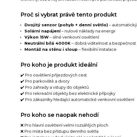
Proč si vybrat právě tento produkt
Dvojitý senzor (pohyb + denní světlo)
– automatický
Solární napájení
– nulové náklady na energii
Výkon 15W
– silné venkovní osvětlení
Neutrální bílá 4000K
– dobrá viditelnost a bezpečnost
Montáž na stěnu i sloup
– flexibilní instalace
Pro koho je produkt ideální
✔️ Pro osvětlení příjezdových cest
✔️ Pro parkoviště a dvory
✔️ Pro zahrady a vstupy do objektů
✔️ Pro rekreační objekty bez elektrické přípojky
✔️ Pro zákazníky hledající automatické venkovní osvětlení
Pro koho se naopak nehodí
❌ Pro hlavní osvětlení velmi rozsáhlých ploch
❌ Pro místa bez přístupu denního světla