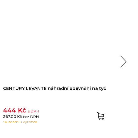
CENTURY LEVANTE náhradní upevnění na tyč
CENT
LEV
444 Kč
1 0
s DPH
367.00 Kč
bez DPH
869.
Skladem u výrobce
Sklad