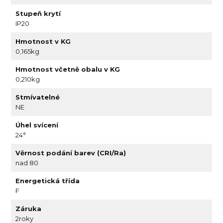
Stupeň krytí
IP20
Hmotnost v KG
0,165kg
Hmotnost včetně obalu v KG
0,210kg
Stmívatelné
NE
Úhel svícení
24°
Věrnost podání barev (CRI/Ra)
nad 80
Energetická třída
F
Záruka
2roky