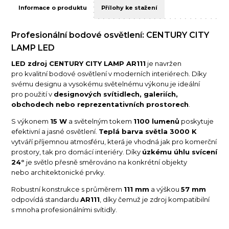
Informace o produktu
Přílohy ke stažení
Profesionální bodové osvětlení: CENTURY CITY
LAMP LED
LED zdroj CENTURY CITY LAMP AR111
je navržen
pro kvalitní bodové osvětlení v moderních interiérech. Díky
svému designu a vysokému světelnému výkonu je ideální
pro použití v
designových svítidlech, galeriích,
obchodech nebo reprezentativních prostorech
.
S výkonem
15 W
a světelným tokem
1100 lumenů
poskytuje
efektivní a jasné osvětlení.
Teplá barva světla 3000 K
vytváří příjemnou atmosféru, která je vhodná jak pro komerční
prostory, tak pro domácí interiéry. Díky
úzkému úhlu svícení
24°
je světlo přesně směrováno na konkrétní objekty
nebo architektonické prvky.
Robustní konstrukce s průměrem
111 mm
a výškou
57 mm
odpovídá standardu
AR111
, díky čemuž je zdroj kompatibilní
s mnoha profesionálními svítidly.