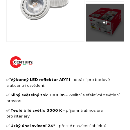
+1
✅
Výkonný LED reflektor AR111
– ideální pro bodové
a akcentní osvětlení.
✅
Silný světelný tok 1100 lm
– kvalitní a efektivní osvětlení
prostoru.
✅
Teplé bílé světlo 3000 K
– příjemná atmosféra
pro interiéry.
✅
Úzký úhel svícení 24°
– přesné nasvícení objektů