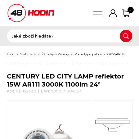
0
Úvod
Sortiment
Žárovky & Zářivky
Podle typu patice
GX53/AR111/G53
C
CENTURY LED CITY LAMP reflektor
15W AR111 3000K 1100lm 24°
Kód: CL-152430 | EAN: 9090171004557