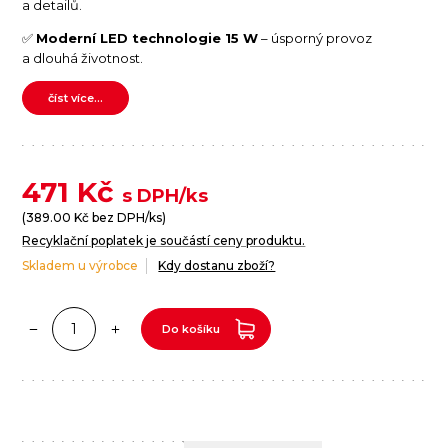
a detailů.
✅
Moderní LED technologie 15 W
– úsporný provoz
a dlouhá životnost.
číst více...
471
Kč
s DPH/ks
(
389.00
Kč bez DPH/ks)
Recyklační poplatek je součástí ceny produktu.
Skladem u výrobce
Kdy dostanu zboží?
Do košíku