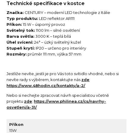
Technické specifikace v kostce
Značka:
CENTURY – moderní LED technologie z Itálie
Typ produktu:
LED reflektor AR111
Příkon:
15 W – úsporný provoz
Světelný tok:
1100 lm – silné osvětlení
Barva světla:
3000 K – teplá bílá
Úhel svícení:
24° – úzký světelný kužel
Stupeň krytí:
IP20 – určeno pro interiéry
Rozměry:
průměr 111 mm, výška 57 mm
Jestliže nevíte, jestli je pro Vás toto svítidlo vhodné, nebo si
nevíte rady s výběrem, kontaktujte nás
zde
:
https://www.48hodin.cz/kontakty/a-2/
Nebo si nechejte zpracovat návrh specialistou včetně
projektu
zde
:
https://www.philinea.cz/cs/navrhy-
osvetleni/a-31/
Příkon
15W