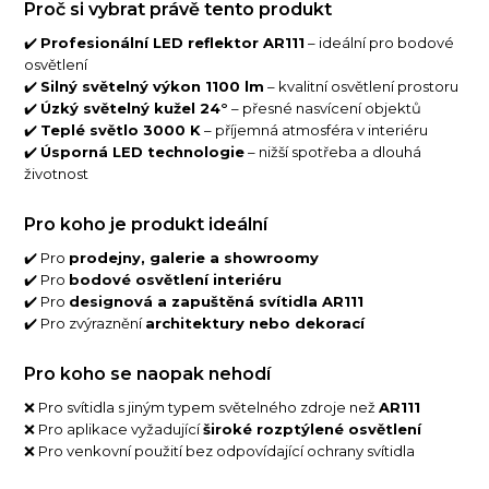
Proč si vybrat právě tento produkt
✔️
Profesionální LED reflektor AR111
– ideální pro bodové
osvětlení
✔️
Silný světelný výkon 1100 lm
– kvalitní osvětlení prostoru
✔️
Úzký světelný kužel 24°
– přesné nasvícení objektů
✔️
Teplé světlo 3000 K
– příjemná atmosféra v interiéru
✔️
Úsporná LED technologie
– nižší spotřeba a dlouhá
životnost
Pro koho je produkt ideální
✔️ Pro
prodejny, galerie a showroomy
✔️ Pro
bodové osvětlení interiéru
✔️ Pro
designová a zapuštěná svítidla AR111
✔️ Pro zvýraznění
architektury nebo dekorací
Pro koho se naopak nehodí
❌ Pro svítidla s jiným typem světelného zdroje než
AR111
❌ Pro aplikace vyžadující
široké rozptýlené osvětlení
❌ Pro venkovní použití bez odpovídající ochrany svítidla