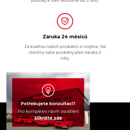
položky k Vám doručíme do 2 dnů.
Záruka
24 měsíců
Za kvalitou našich produktů si stojíme. Na
všechny naše produkty platí záruka 2
roky.
Potřebujete konzultaci?
Pro komplexní návrh osvětlení
klikněte zde