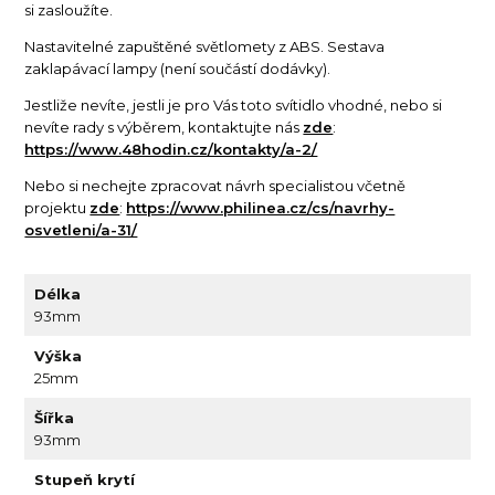
si zasloužíte.
Nastavitelné zapuštěné světlomety z ABS. Sestava
zaklapávací lampy (není součástí dodávky).
Jestliže nevíte, jestli je pro Vás toto svítidlo vhodné, nebo si
nevíte rady s výběrem, kontaktujte nás
zde
:
https://www.48hodin.cz/kontakty/a-2/
Nebo si nechejte zpracovat návrh specialistou včetně
projektu
zde
:
https://www.philinea.cz/cs/navrhy-
osvetleni/a-31/
Délka
93mm
Výška
25mm
Šířka
93mm
Stupeň krytí