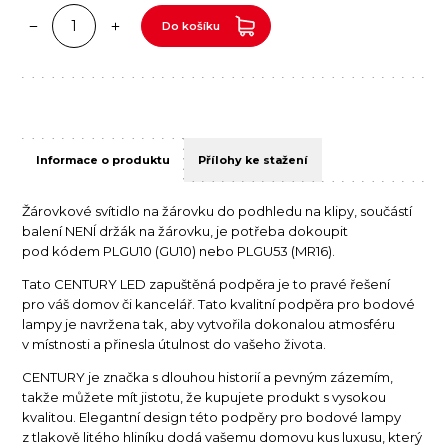
Do košíku
Informace o produktu
Přílohy ke stažení
Žárovkové svítidlo na žárovku do podhledu na klipy, součástí
balení NENÍ držák na žárovku, je potřeba dokoupit
pod kódem PLGU10 (GU10) nebo PLGU53 (MR16).
Tato CENTURY LED zapuštěná podpěra je to pravé řešení
pro váš domov či kancelář. Tato kvalitní podpěra pro bodové
lampy je navržena tak, aby vytvořila dokonalou atmosféru
v místnosti a přinesla útulnost do vašeho života.
CENTURY je značka s dlouhou historií a pevným zázemím,
takže můžete mít jistotu, že kupujete produkt s vysokou
kvalitou. Elegantní design této podpěry pro bodové lampy
z tlakově litého hliníku dodá vašemu domovu kus luxusu, který