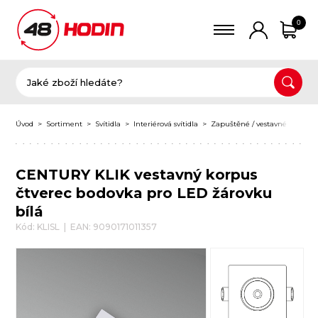
0
Úvod
Sortiment
Svítidla
Interiérová svítidla
Zapuštěné / vestavné svítidla
CENTURY KLIK vestavný korpus
čtverec bodovka pro LED žárovku
bílá
Kód: KLISL | EAN: 9090171011357