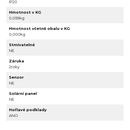
IP20
Hmotnost v KG
0,059kg
Hmotnost včetně obalu v KG
0,000kg
Stmívatelné
NE
Záruka
2roky
Senzor
NE
Solární panel
NE
Hořlavé podklady
ANO