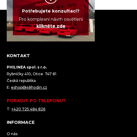
Potřebujete konzultaci?
Pro komplexní návrh osvětlení
klikněte zde
KONTAKT
PHILINEA spol. s r.o.
Rybníčky 410, Otice 747 81
Česká republika
E:
eshop@48hodin.cz
PORADIT PO TELEFONU?
T:
+420 725 484 826
INFORMACE
O nás