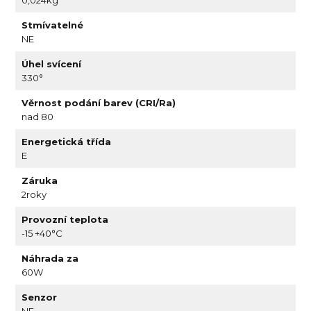
Stmívatelné
NE
Úhel svícení
330°
Věrnost podání barev (CRI/Ra)
nad 80
Energetická třída
E
Záruka
2roky
Provozní teplota
-15 +40°C
Náhrada za
60W
Senzor
NE