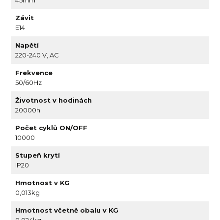
Závit
E14
Napětí
220-240 V, AC
Frekvence
50/60Hz
Životnost v hodinách
20000h
Počet cyklů ON/OFF
10000
Stupeň krytí
IP20
Hmotnost v KG
0,013kg
Hmotnost včetně obalu v KG
0,024kg