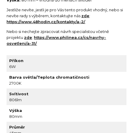
Jestliže nevíte, jestli je pro Vás tento produkt vhodný, nebo si
nevíte rady s výběrem, kontaktujte nás
zde
:
https://www.48hodin.cz/kontakty/a-2/
Nebo si nechejte zpracovat návrh specialistou včetně
projektu
zde
:
https://www.philinea.cz/cs/navrhy-
osvetleni/a-31/
Příkon
6W
Barva světla/Teplota chromatičnosti
2700K
Svítivost
806lm
Výška
80mm
Průměr
45mm