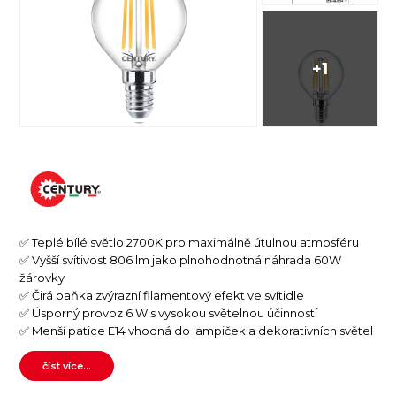
+1
✅ Teplé bílé světlo 2700K pro maximálně útulnou atmosféru
✅ Vyšší svítivost 806 lm jako plnohodnotná náhrada 60W
žárovky
✅ Čirá baňka zvýrazní filamentový efekt ve svítidle
✅ Úsporný provoz 6 W s vysokou světelnou účinností
✅ Menší patice E14 vhodná do lampiček a dekorativních světel
číst více...