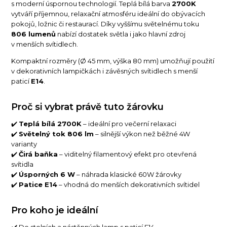
s moderní úspornou technologií. Teplá bílá barva
2700K
vytváří příjemnou, relaxační atmosféru ideální do obývacích
pokojů, ložnic či restaurací. Díky vyššímu světelnému toku
806 lumenů
nabízí dostatek světla i jako hlavní zdroj
v menších svítidlech.
Kompaktní rozměry (Ø 45 mm, výška 80 mm) umožňují použití
v dekorativních lampičkách i závěsných svítidlech s menší
paticí
E14
.
Proč si vybrat právě tuto žárovku
✔️
Teplá bílá 2700K
– ideální pro večerní relaxaci
✔️
Světelný tok 806 lm
– silnější výkon než běžné 4W
varianty
✔️
Čirá baňka
– viditelný filamentový efekt pro otevřená
svítidla
✔️
Úsporných 6 W
– náhrada klasické 60W žárovky
✔️
Patice E14
– vhodná do menších dekorativních svítidel
Pro koho je ideální
✔️ Do stolních a nástěnných lamp s paticí E14