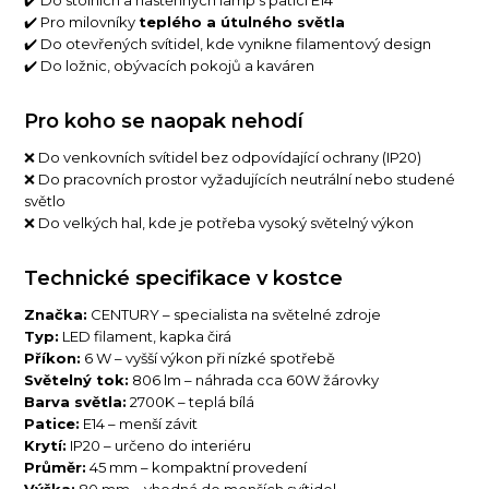
✔️ Pro milovníky
teplého a útulného světla
✔️ Do otevřených svítidel, kde vynikne filamentový design
✔️ Do ložnic, obývacích pokojů a kaváren
Pro koho se naopak nehodí
❌ Do venkovních svítidel bez odpovídající ochrany (IP20)
❌ Do pracovních prostor vyžadujících neutrální nebo studené
světlo
❌ Do velkých hal, kde je potřeba vysoký světelný výkon
Technické specifikace v kostce
Značka:
CENTURY – specialista na světelné zdroje
Typ:
LED filament, kapka čirá
Příkon:
6 W – vyšší výkon při nízké spotřebě
Světelný tok:
806 lm – náhrada cca 60W žárovky
Barva světla:
2700K – teplá bílá
Patice:
E14 – menší závit
Krytí:
IP20 – určeno do interiéru
Průměr:
45 mm – kompaktní provedení
Výška:
80 mm – vhodná do menších svítidel