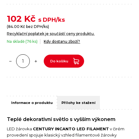
102
Kč
s DPH/ks
(
84.00
Kč bez DPH/ks)
Recyklační poplatek je součástí ceny produktu.
Na skladě (76 ks)
Kdy dostanu zboží?
Do košíku
Informace o produktu
Přílohy ke stažení
Teplé dekorativní světlo s vyšším výkonem
LED žárovka
CENTURY INCANTO LED FILAMENT
v čirém
provedení spojuje klasický vzhled filamentové žárovky