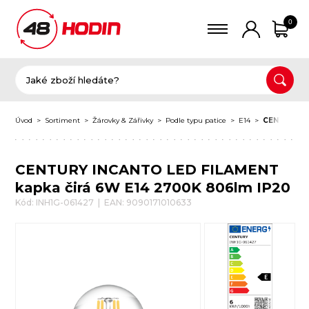
0
Úvod
Sortiment
Žárovky & Zářivky
Podle typu patice
E14
CENTURY IN
CENTURY INCANTO LED FILAMENT
kapka čirá 6W E14 2700K 806lm IP20
Kód: INH1G-061427 | EAN: 9090171010633