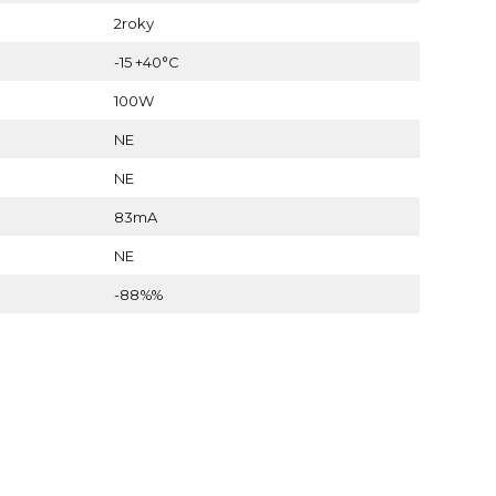
2roky
-15 +40°C
100W
NE
NE
83mA
NE
-88%%