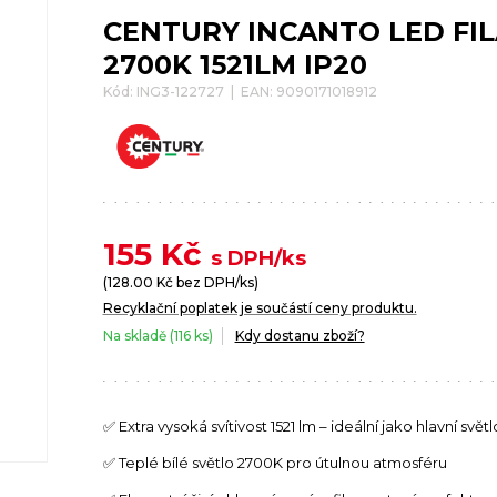
CENTURY INCANTO LED FIL
2700K 1521LM IP20
Kód: ING3-122727 | EAN: 9090171018912
155
Kč
s DPH/ks
(
128.00
Kč bez DPH/ks)
Recyklační poplatek je součástí ceny produktu.
Na skladě (116 ks)
Kdy dostanu zboží?
✅ Extra vysoká svítivost 1521 lm – ideální jako hlavní světl
✅ Teplé bílé světlo 2700K pro útulnou atmosféru