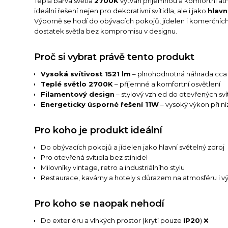
Teplá barva světla
2700K
vytváří příjemnou a komfortní atm
ideální řešení nejen pro dekorativní svítidla, ale i jako
hlavn
Výborně se hodí do obývacích pokojů, jídelen i komerčních
dostatek světla bez kompromisu v designu.
Proč si vybrat právě tento produkt
Vysoká svítivost 1521 lm
– plnohodnotná náhrada cca
Teplé světlo 2700K
– příjemné a komfortní osvětlení
Filamentový design
– stylový vzhled do otevřených sví
Energeticky úsporné řešení 11W
– vysoký výkon při n
Pro koho je produkt ideální
Do obývacích pokojů a jídelen jako hlavní světelný zdroj
Pro otevřená svítidla bez stínidel
Milovníky vintage, retro a industriálního stylu
Restaurace, kavárny a hotely s důrazem na atmosféru i v
Pro koho se naopak nehodí
Do exteriéru a vlhkých prostor (krytí pouze
IP20
) ❌