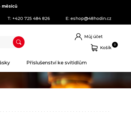
 měsíců
T:
+420 725 484 826
E:
eshop@48hodin.cz
Můj účet
0
Košík
ásky
Příslušenství ke svítidlům