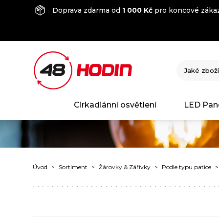
Doprava zdarma od
1 000 Kč
pro koncové zákaz
Cirkadiánní osvětlení
LED Pan
Úvod
Sortiment
Žárovky & Zářivky
Podle typu patice