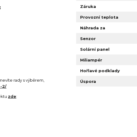
Záruka
❌
Provozní teplota
Náhrada za
Senzor
Solární panel
Miliampér
Hořlavé podklady
si nevíte rady s výběrem,
Úspora
-2/
ektu
zde
: