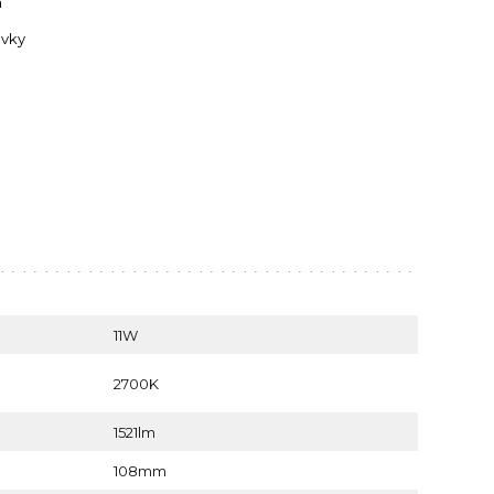
m
ovky
11W
2700K
1521lm
108mm