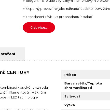
✅ Elegantní čiré sklo s výrazným filamentovým efekte
✅ Úsporný provoz 11W jako náhrada klasické 100W žár
✅ Standardní závit E27 pro snadnou instalaci
číst více...
 stažení
ení: CENTURY
Příkon
Barva světla/Teplota
 kombinaci klasického vzhledu
chromatičnosti
razným filamentovým vláknům
Svítivost
moderní LED technologie
Výška