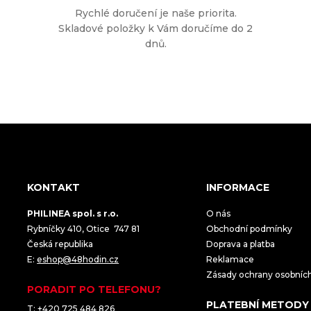
Rychlé doručení je naše priorita.
Skladové položky k Vám doručíme do 2
dnů.
KONTAKT
INFORMACE
PHILINEA spol. s r.o.
O nás
Rybníčky 410, Otice 747 81
Obchodní podmínky
Česká republika
Doprava a platba
E:
eshop@48hodin.cz
Reklamace
Zásady ochrany osobníc
PORADIT PO TELEFONU?
PLATEBNÍ METODY
T:
+420 725 484 826