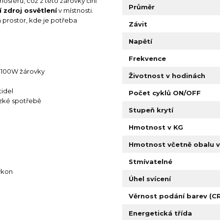
osféru, což z této žárovky činí
Průměr
í zdroj osvětlení
v místnosti.
 prostor, kde je potřeba
Závit
Napětí
Frekvence
 100W žárovky
Životnost v hodinách
tidel
Počet cyklů ON/OFF
ízké spotřebě
Stupeň krytí
Hmotnost v KG
Hmotnost včetně obalu v
Stmívatelné
ýkon
Úhel svícení
Věrnost podání barev (CR
Energetická třída