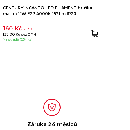
CENTURY INCANTO LED FILAMENT hruška
CEN
matná 11W E27 4000K 1521lm IP20
matn
160 Kč
16
s DPH
132.00 Kč
bez DPH
132.0
Na skladě (254 ks)
Na skl
Záruka
24 měsíců