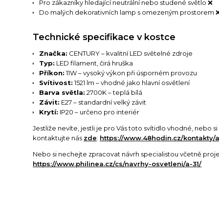
Pro zákazníky hledající neutrální nebo studené světlo ❌
Do malých dekorativních lamp s omezeným prostorem 
Technické specifikace v kostce
Značka:
CENTURY – kvalitní LED světelné zdroje
Typ:
LED filament, čirá hruška
Příkon:
11W – vysoký výkon při úsporném provozu
Svítivost:
1521 lm – vhodné jako hlavní osvětlení
Barva světla:
2700K – teplá bílá
Závit:
E27 – standardní velký závit
Krytí:
IP20 – určeno pro interiér
Jestliže nevíte, jestli je pro Vás toto svítidlo vhodné, nebo 
kontaktujte nás
zde
:
https://www.48hodin.cz/kontakty/a
Nebo si nechejte zpracovat návrh specialistou včetně proj
https://www.philinea.cz/cs/navrhy-osvetleni/a-31/