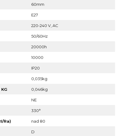
60mm
E27
220-240 V, AC
50/60Hz
20000h
10000
IP20
0,035kg
 KG
0,046kg
NE
330°
I/Ra)
nad 80
D