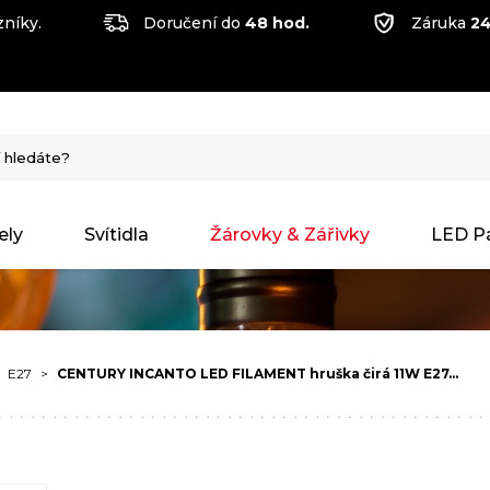
níky.
Doručení do
48 hod.
Záruka
24
ely
Svítidla
Žárovky & Zářivky
LED P
E27
CENTURY INCANTO LED FILAMENT hruška čirá 11W E27…