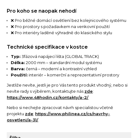
Pro koho se naopak nehodí
❌ Pro běžné domácí osvětlení bez kolejnicového systému
❌ Pro prostory s požadavkem na venkovní použití
❌ Pro interiéry laděné výhradně do klasického stylu
Technické specifikace v kostce
Typ:
3fázová napájecí lišta (GLOBAL TRACK)
Délka:
2000 mm – standardní modul systému
Barva:
černá – moderní a kontrastní vzhled
Použití:
interiér – komerční a reprezentativní prostory
Jestliže nevíte, jestli je pro Vás tento produkt vhodný, nebo si
nevíte rady s výběrem, kontaktujte nás
zde
:
https://www.48hodin.cz/kontakty/a-2/
Nebo si nechejte zpracovat návrh specialistou včetně
projektu
zde
:
https://www.philinea.cz/cs/navrhy-
osvetleni/a-31/
Šířka