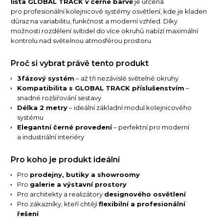
lišta GLOBAL TRACK v černé barvě
je určena
pro profesionální kolejnicové systémy osvětlení, kde je kladen
důraz na variabilitu, funkčnost a moderní vzhled. Díky
možnosti rozdělení svítidel do více okruhů nabízí maximální
kontrolu nad světelnou atmosférou prostoru.
Proč si vybrat právě tento produkt
3fázový systém
– až tři nezávislé světelné okruhy
Kompatibilita s GLOBAL TRACK příslušenstvím
–
snadné rozšiřování sestavy
Délka 2 metry
– ideální základní modul kolejnicového
systému
Elegantní černé provedení
– perfektní pro moderní
a industriální interiéry
Pro koho je produkt ideální
Pro
prodejny, butiky a showroomy
Pro
galerie a výstavní prostory
Pro architekty a realizátory
designového osvětlení
Pro zákazníky, kteří chtějí
flexibilní a profesionální
řešení