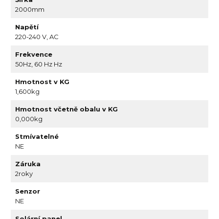
2000mm
Napětí
220-240 V, AC
Frekvence
50Hz, 60 Hz Hz
Hmotnost v KG
1,600kg
Hmotnost včetně obalu v KG
0,000kg
Stmívatelné
NE
Záruka
2roky
Senzor
NE
Solární panel