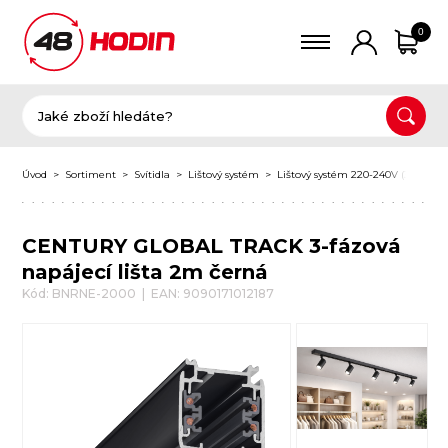
0
Úvod
Sortiment
Svítidla
Lištový systém
Lištový systém 220-240V (3 fáze)
CENTURY GLOBAL TRACK 3-fázová
napájecí lišta 2m černá
Kód: BNRNE-2000 | EAN: 9090171012187