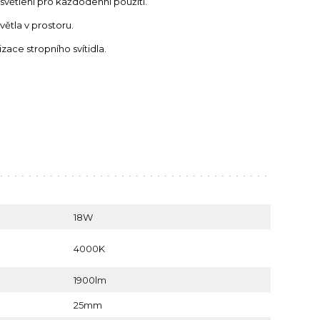
světlení pro každodenní použití.
ětla v prostoru.
zace stropního svítidla.
18W
4000K
1900lm
25mm