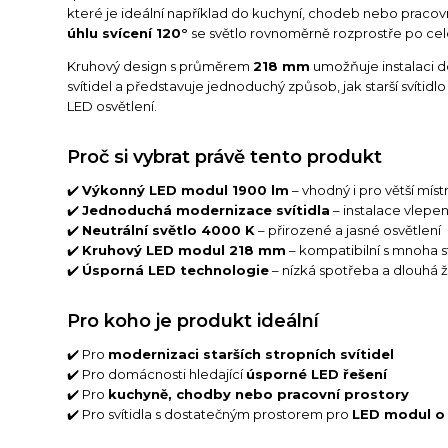
které je ideální například do kuchyní, chodeb nebo pracov
úhlu svícení 120°
se světlo rovnoměrně rozprostře po celé
Kruhový design s průměrem
218 mm
umožňuje instalaci 
svítidel a představuje jednoduchý způsob, jak starší svítid
LED osvětlení.
Proč si vybrat právě tento produkt
✔️
Výkonný LED modul 1900 lm
– vhodný i pro větší míst
✔️
Jednoduchá modernizace svítidla
– instalace vlepe
✔️
Neutrální světlo 4000 K
– přirozené a jasné osvětlení
✔️
Kruhový LED modul 218 mm
– kompatibilní s mnoha st
✔️
Úsporná LED technologie
– nízká spotřeba a dlouhá ž
Pro koho je produkt ideální
✔️ Pro
modernizaci starších stropních svítidel
✔️ Pro domácnosti hledající
úsporné LED řešení
✔️ Pro
kuchyně, chodby nebo pracovní prostory
✔️ Pro svítidla s dostatečným prostorem pro
LED modul o