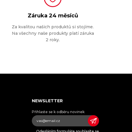
Záruka
24 měsíců
Za kvalitou našich produktů si stojíme.
Na všechny naše produkty platí záruka
2 roky.
NEWSLETTER
Přihlaste se k odběru novinek
Odesláním formuláře souhlasíte se