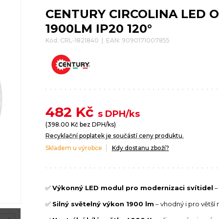
CENTURY CIRCOLINA LED O
1900LM IP20 120°
Kód: CRL-1821840 | EAN: 9090171007855
482
Kč
s DPH/ks
(
398.00
Kč bez DPH/ks)
Recyklační poplatek je součástí ceny produktu.
Skladem u výrobce
Kdy dostanu zboží?
✅
Výkonný LED modul pro modernizaci svítidel
–
✅
Silný světelný výkon 1900 lm
– vhodný i pro větší 