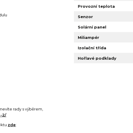
Provozní teplota
dulu
Senzor
Solární panel
Miliampér
Izolační třída
Hořlavé podklady
si nevíte rady s výběrem,
-2/
ektu
zde
: