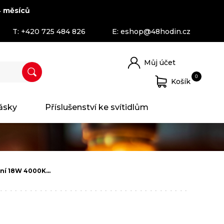
 měsíců
T:
+420 725 484 826
E:
eshop@48hodin.cz
Můj účet
0
Košík
ásky
Příslušenství ke svítidlům
ení 18W 4000K…