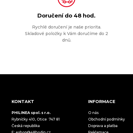
Doručení do
48 hod.
Rychlé doručení je naše priorita.
Skladové položky k Vám doručíme do 2
dnů.
KONTAKT
INFORMACE
PHILINEA spol. s r.o.
O nás
Rybníčky 410, Otice 747 81
Obchodní podmínky
Česká republika
Doprava a platba
E:
eshop@48hodin.cz
Reklamace