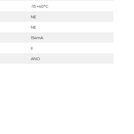
-15 +40°C
NE
NE
154mA
II
ANO