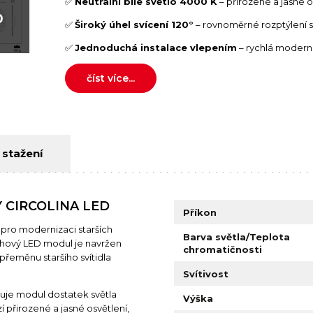
✅
Neutrální bílé světlo 4000 K
– přirozené a jasné o
0
✅
Široký úhel svícení 120°
– rovnoměrné rozptýlení sv
✅
Jednoduchá instalace vlepením
– rychlá moderni
číst více...
 stažení
Y CIRCOLINA LED
Příkon
pro modernizaci starších
Barva světla/Teplota
ruhový LED modul je navržen
chromatičnosti
 přeměnu staršího svítidla
Svítivost
uje modul dostatek světla
Výška
í přirozené a jasné osvětlení,