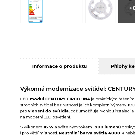
+
Informace o produktu
Přílohy ke
Výkonná modernizace svítidel: CENTUR
LED modul CENTURY CIRCOLINA
je praktickým řešením 
stropních svítidel bez nutnosti jejich kompletní výměny. K
pro
vlepení do svítidla
, což umožňuje rychlou instalaci a
na moderní LED osvětlení.
S výkonem
18 W
a světelným tokem
1900 lumenů
poskyt
i pro větší místnosti.
Neutrální barva světla 4000 K
nabíz