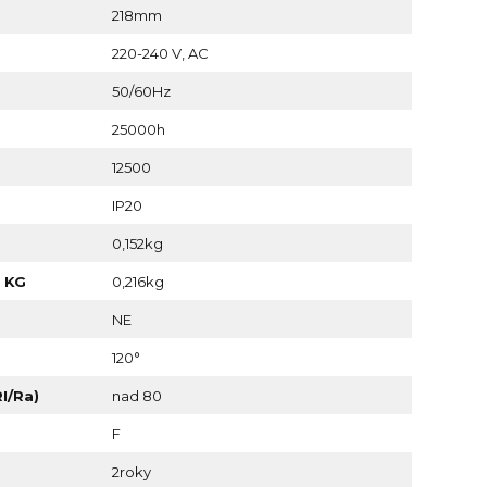
218mm
220-240 V, AC
50/60Hz
25000h
12500
IP20
0,152kg
 KG
0,216kg
NE
120°
I/Ra)
nad 80
F
2roky