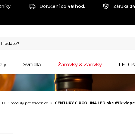
níky.
Doručení do
48 hod.
Záruka
24
ely
Svítidla
Žárovky & Zářivky
LED P
LED moduly pro stropnice
CENTURY CIRCOLINA LED okruží k vlep