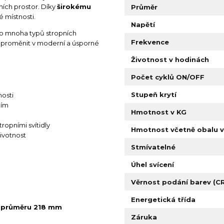
ních prostor. Díky
širokému
Průměr
 místnosti.
Napětí
do mnoha typů stropních
Frekvence
lo proměnit v moderní a úsporné
Životnost v hodinách
Počet cyklů ON/OFF
Stupeň krytí
nosti
ním
Hmotnost v KG
ropními svítidly
Hmotnost včetně obalu v
ivotnost
Stmívatelné
Úhel svícení
Věrnost podání barev (CR
Energetická třída
 průměru 218 mm
Záruka