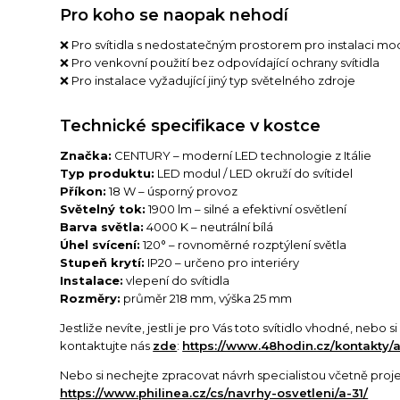
Pro koho se naopak nehodí
❌ Pro svítidla s nedostatečným prostorem pro instalaci mo
❌ Pro venkovní použití bez odpovídající ochrany svítidla
❌ Pro instalace vyžadující jiný typ světelného zdroje
Technické specifikace v kostce
Značka:
CENTURY – moderní LED technologie z Itálie
Typ produktu:
LED modul / LED okruží do svítidel
Příkon:
18 W – úsporný provoz
Světelný tok:
1900 lm – silné a efektivní osvětlení
Barva světla:
4000 K – neutrální bílá
Úhel svícení:
120° – rovnoměrné rozptýlení světla
Stupeň krytí:
IP20 – určeno pro interiéry
Instalace:
vlepení do svítidla
Rozměry:
průměr 218 mm, výška 25 mm
Jestliže nevíte, jestli je pro Vás toto svítidlo vhodné, nebo 
kontaktujte nás
zde
:
https://www.48hodin.cz/kontakty/a
Nebo si nechejte zpracovat návrh specialistou včetně proj
https://www.philinea.cz/cs/navrhy-osvetleni/a-31/