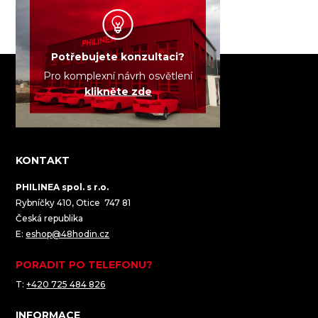
Potřebujete konzultaci?
Pro komplexní návrh osvětlení
klikněte zde
KONTAKT
PHILINEA spol. s r.o.
Rybníčky 410, Otice 747 81
Česká republika
E:
eshop@48hodin.cz
PORADIT PO TELEFONU?
T:
+420 725 484 826
INFORMACE