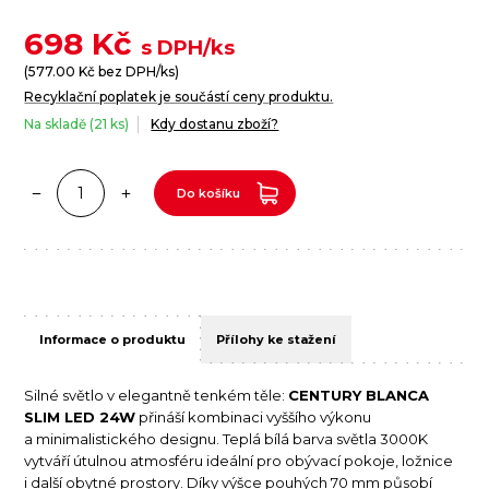
698
Kč
s DPH/ks
(
577.00
Kč bez DPH/ks)
Recyklační poplatek je součástí ceny produktu.
Na skladě (21 ks)
Kdy dostanu zboží?
Do košíku
Informace o produktu
Přílohy ke stažení
Silné světlo v elegantně tenkém těle:
CENTURY BLANCA
SLIM LED 24W
přináší kombinaci vyššího výkonu
a minimalistického designu. Teplá bílá barva světla 3000K
vytváří útulnou atmosféru ideální pro obývací pokoje, ložnice
i další obytné prostory. Díky výšce pouhých 70 mm působí