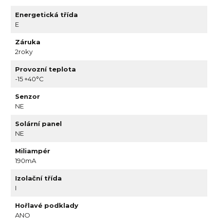
Energetická třída
E
Záruka
2roky
Provozní teplota
-15 +40°C
Senzor
NE
Solární panel
NE
Miliampér
190mA
Izolační třída
I
Hořlavé podklady
ANO