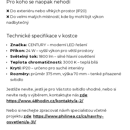
Pro koho se naopak nehodí
❌ Do exteriéru nebo vlhkých prostor (IP20)
❌ Do velmi malých místností, kde by mohl být výkon
nadbytečný
Technické specifikace v kostce
Značka:
CENTURY – moderní LED řešení
Příkon:
24 W – vyšší výkon pro větší prostory
Světelný tok:
1800 lm – silné hlavní osvětlení
Teplota chromatičnosti:
3000 K – teplá bílá
Krytí:
IP20 – určeno pro suché interiéry
Rozměry:
průměr 375 mm, výška 70 mm – tenké přisazené
svítidlo
Jestliže nevíte, jestli je pro Vás toto svítidlo vhodné, nebo si
nevíte rady s výběrem, kontaktujte nás
zde
:
https://www.48hodin.cz/kontakty/a-2/
Nebo si nechejte zpracovat návrh specialistou včetně
projektu
zde
:
https://www.philinea.cz/cs/navrhy-
osvetleni/a-31/