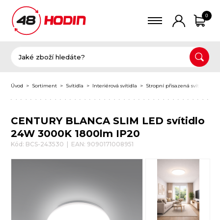
0
Úvod
Sortiment
Svítidla
Interiérová svítidla
Stropní přisazená svítidla
K
CENTURY BLANCA SLIM LED svítidlo
24W 3000K 1800lm IP20
Kód: BCS-243530 | EAN: 9090171008951