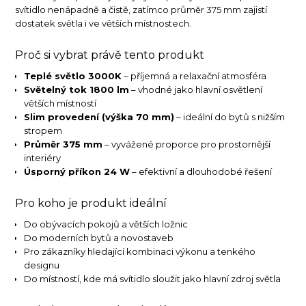
svítidlo nenápadně a čistě, zatímco průměr 375 mm zajistí
dostatek světla i ve větších místnostech.
Proč si vybrat právě tento produkt
Teplé světlo 3000K
– příjemná a relaxační atmosféra
Světelný tok 1800 lm
– vhodné jako hlavní osvětlení
větších místností
Slim provedení (výška 70 mm)
– ideální do bytů s nižším
stropem
Průměr 375 mm
– vyvážené proporce pro prostornější
interiéry
Úsporný příkon 24 W
– efektivní a dlouhodobé řešení
Pro koho je produkt ideální
Do obývacích pokojů a větších ložnic
Do moderních bytů a novostaveb
Pro zákazníky hledající kombinaci výkonu a tenkého
designu
Do místností, kde má svítidlo sloužit jako hlavní zdroj světla