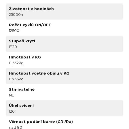
Životnost v hodinách
25000h
Počet cyklů ON/OFF
12500
Stupeň krytí
IP20
Hmotnost v KG
0,532kg
Hmotnost včetně obalu v KG
0,735kg
Stmívatelné
NE
Úhel svícení
120°
Věrnost podání barev (CRI/Ra)
nad 80