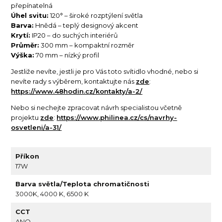
přepínatelná
Úhel svitu:
120° – široké rozptýlení světla
Barva:
Hnědá – teplý designový akcent
Krytí:
IP20 – do suchých interiérů
Průměr:
300 mm – kompaktní rozměr
Výška:
70 mm – nízký profil
Jestliže nevíte, jestli je pro Vás toto svítidlo vhodné, nebo si
nevíte rady s výběrem, kontaktujte nás
zde
:
https://www.48hodin.cz/kontakty/a-2/
Nebo si nechejte zpracovat návrh specialistou včetně
projektu
zde
:
https://www.philinea.cz/cs/navrhy-
osvetleni/a-31/
Příkon
17W
Barva světla/Teplota chromatičnosti
3000K, 4000 K, 6500 K
CCT
ANO