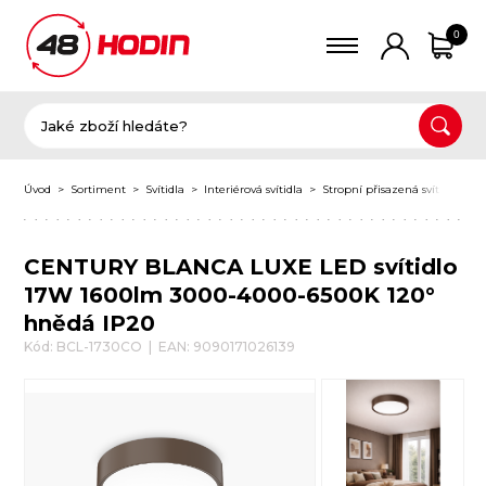
0
Úvod
Sortiment
Svítidla
Interiérová svítidla
Stropní přisazená svítidla
K
CENTURY BLANCA LUXE LED svítidlo
17W 1600lm 3000-4000-6500K 120°
hnědá IP20
Kód: BCL-1730CO | EAN: 9090171026139