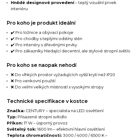
Hnědé designové provedení
– teplý vizuální prvek
interiéru
Pro koho je produkt ideální
✔️ Pro ložnice a obývací pokoje
✔️ Pro chodby s teplými odstíny stěn
✔️ Pro interiéry s dřevěnými prvky
✔️ Pro zákazníky hledající decentní, ale stylové stropní světlo
Pro koho se naopak nehodí
❌ Do vlhkých prostor vyžadujících vyšší krytí než IP20
❌ Pro venkovní použití
❌ Do velmi velkých místností s vysokými stropy
Technické specifikace v kostce
Značka:
CENTURY – specialista na LED osvětlení
Typ:
Přisazené stropní svítidlo
Příkon:
17 W – úsporný provoz
Světelný tok:
1600 lm – efektivní hlavní osvětlení
Teplota chromatičnosti:
3000 / 4000 / 6500 K –