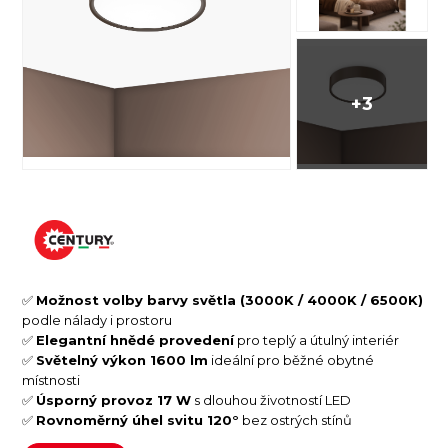
+3
✅
Možnost volby barvy světla (3000K / 4000K / 6500K)
podle nálady i prostoru
✅
Elegantní hnědé provedení
pro teplý a útulný interiér
✅
Světelný výkon 1600 lm
ideální pro běžné obytné
místnosti
✅
Úsporný provoz 17 W
s dlouhou životností LED
✅
Rovnoměrný úhel svitu 120°
bez ostrých stínů