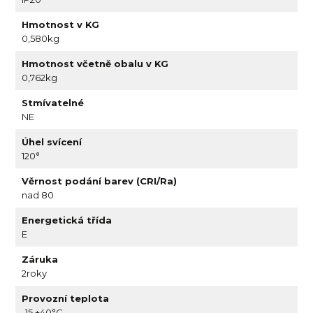
Hmotnost v KG
0,580kg
Hmotnost včetně obalu v KG
0,762kg
Stmívatelné
NE
Úhel svícení
120°
Věrnost podání barev (CRI/Ra)
nad 80
Energetická třída
E
Záruka
2roky
Provozní teplota
-15 +40°C