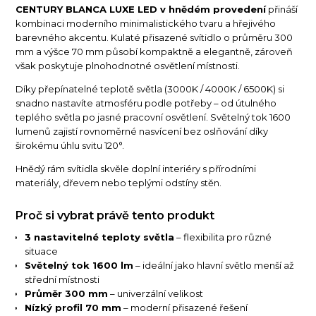
CENTURY BLANCA LUXE LED v hnědém provedení
přináší
kombinaci moderního minimalistického tvaru a hřejivého
barevného akcentu. Kulaté přisazené svítidlo o průměru 300
mm a výšce 70 mm působí kompaktně a elegantně, zároveň
však poskytuje plnohodnotné osvětlení místnosti.
Díky přepínatelné teplotě světla (3000K / 4000K / 6500K) si
snadno nastavíte atmosféru podle potřeby – od útulného
teplého světla po jasné pracovní osvětlení. Světelný tok 1600
lumenů zajistí rovnoměrné nasvícení bez oslňování díky
širokému úhlu svitu 120°.
Hnědý rám svítidla skvěle doplní interiéry s přírodními
materiály, dřevem nebo teplými odstíny stěn.
Proč si vybrat právě tento produkt
3 nastavitelné teploty světla
– flexibilita pro různé
situace
Světelný tok 1600 lm
– ideální jako hlavní světlo menší až
střední místnosti
Průměr 300 mm
– univerzální velikost
Nízký profil 70 mm
– moderní přisazené řešení