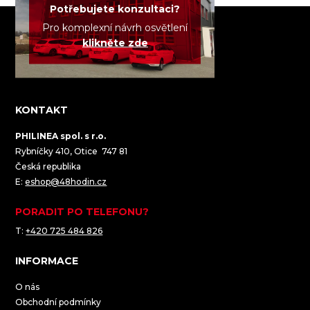
Potřebujete konzultaci?
Pro komplexní návrh osvětlení
klikněte zde
KONTAKT
PHILINEA spol. s r.o.
Rybníčky 410, Otice 747 81
Česká republika
E:
eshop@48hodin.cz
PORADIT PO TELEFONU?
T:
+420 725 484 826
INFORMACE
O nás
Obchodní podmínky