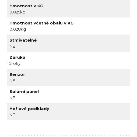
Hmotnost v KG
0,025kg
Hmotnost včetně obalu v KG
0,028kg
Stmívatelné
NE
Záruka
2roky
Senzor
NE
Solární panel
NE
Hořlavé podklady
NE