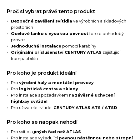
Proč si vybrat právě tento produkt
Bezpečné zavěšení svítidla
ve výrobních a skladových
prostorách
Ocelové lanko s vysokou pevností
pro dlouhodobý
provoz
Jednoduchá instalace
pomocí karabiny
Originální příslušenství CENTURY ATLAS
zajišťující
kompatibilitu
Pro koho je produkt ideální
Pro
výrobní haly a montážní provozy
Pro
logistická centra a sklady
Pro instalace s požadavkem na
závěsné uchycení
highbay svítidel
Pro uživatele svítidel
CENTURY ATLAS ATS / ATSD
Pro koho se naopak nehodí
Pro svítidla
jiných řad než ATLAS
Pro instalace vyžadující
pevnou nástěnnou nebo stropní