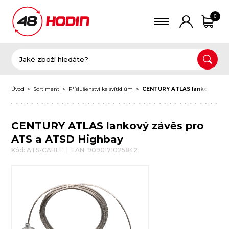
0
Úvod
Sortiment
Příslušenství ke svítidlům
CENTURY ATLAS lankový závě
CENTURY ATLAS lankový závěs pro
ATS a ATSD Highbay
Kód: ATS-CABLE | EAN: 9090171025842