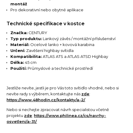
montáž
Pro dekorativní nebo obytné aplikace
Technické specifikace v kostce
Značka:
CENTURY
Typ produktu:
Lankový závěs / montážní příslušenství
Materiál:
Ocelové lanko + kovová karabina
Určení:
Zavěšení highbay svítidla
Kompatibilita:
ATLAS ATS a ATLAS ATSD Highbay
Délka:
45 cm
Použití:
Průmyslové a technické prostředí
Jestliže nevíte, jestli je pro Vás toto svítidlo vhodné, nebo si
nevíte rady s výběrem, kontaktujte nás
zde
:
https://www.48hodin.cz/kontakty/a-2/
Nebo si nechejte zpracovat návrh specialistou včetně
projektu
zde
:
https://www.philinea.cz/cs/navrhy-
osvetleni/a-31/