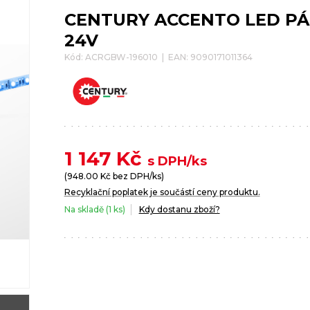
CENTURY ACCENTO LED PÁ
24V
Kód: ACRGBW-196010 | EAN: 9090171011364
1 147
Kč
s DPH/ks
(
948.00
Kč bez DPH/ks)
Recyklační poplatek je součástí ceny produktu.
Na skladě (1 ks)
Kdy dostanu zboží?