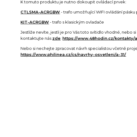
K tomuto produktu je nutno dokoupit ovládací prvek:
CTLSMA-ACRGBW
- trafo umožňující WIFI ovládání pásku 
KIT-ACRGBW
-
trafo s klasickým ovladače
Jestliže nevíte, jestli je pro Vás toto svítidlo vhodné, nebo 
kontaktujte nás
zde
:
https://www.48hodin.cz/kontakty/a
Nebo si nechejte zpracovat návrh specialistou včetně proj
https://www.philinea.cz/cs/navrhy-osvetleni/a-31/