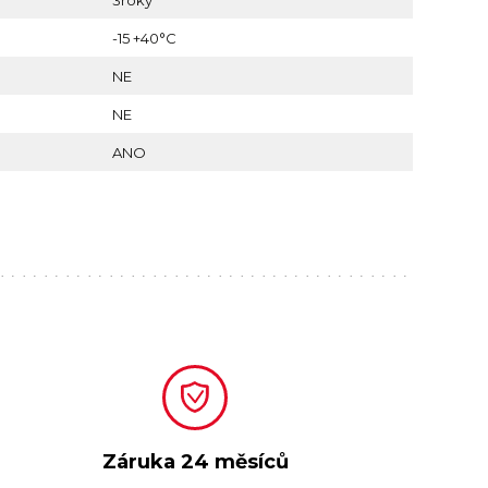
3roky
-15 +40°C
NE
NE
ANO
Záruka
24 měsíců