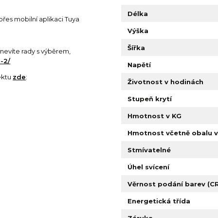
Délka
přes mobilní aplikaci Tuya
Výška
Šířka
si nevíte rady s výběrem,
-2/
Napětí
ektu
zde
:
Životnost v hodinách
Stupeň krytí
Hmotnost v KG
Hmotnost včetně obalu v
Stmívatelné
Úhel svícení
Věrnost podání barev (CR
Energetická třída