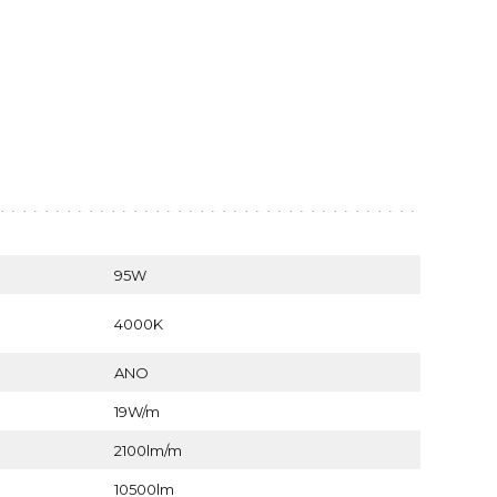
95W
4000K
ANO
19W/m
2100lm/m
10500lm