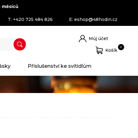
 měsíců
T:
+420 725 484 826
E:
eshop@48hodin.cz
Můj účet
0
Košík
ásky
Příslušenství ke svítidlům