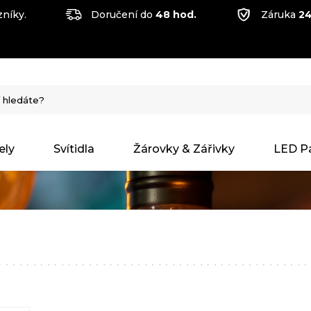
níky.
Doručení do
48 hod.
Záruka
24
ely
Svítidla
Žárovky & Zářivky
LED P