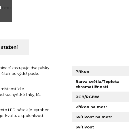
0
 stažení
nací zastupuje dva pásky.
Příkon
ičitelnou výdrž pásku
Barva světla/Teplota
chromatičnosti
místností dle
d kuchyňské linky, lišt
RGB/RGBW
Příkon na metr
ento LED pásek je vyroben
 kvalitu a spolehlivost
Svítivost na metr
Svítivost