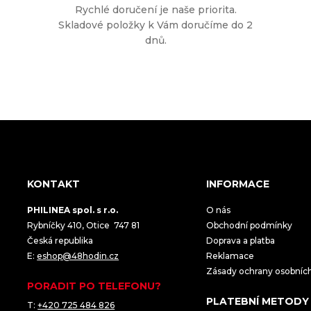
Rychlé doručení je naše priorita.
Skladové položky k Vám doručíme do 2
dnů.
KONTAKT
INFORMACE
PHILINEA spol. s r.o.
O nás
Rybníčky 410, Otice 747 81
Obchodní podmínky
Česká republika
Doprava a platba
E:
eshop@48hodin.cz
Reklamace
Zásady ochrany osobníc
PORADIT PO TELEFONU?
PLATEBNÍ METODY
T:
+420 725 484 826