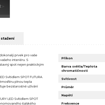
1
 stažení
dokonalý prvek pro vaše
Příkon
 vašeho interiéru. S
stavný spot nejen praktickým
Barva světla/Teplota
chromatičnosti
 LED Svítidlem SPOT FUTURA.
Svítivost
atmosféru plnou tepla
išťuje bezstarostné užívání
Průměr
Napětí
NTURY LED Svítidlem SPOT
 renomovaného italského
Frekvence