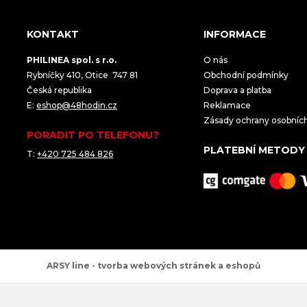
KONTAKT
INFORMACE
PHILINEA spol. s r.o.
O nás
Rybníčky 410, Otice 747 81
Obchodní podmínky
Česká republika
Doprava a platba
E:
eshop@48hodin.cz
Reklamace
Zásady ochrany osobníc
PORADIT PO TELEFONU?
PLATEBNÍ METODY
T:
+420 725 484 826
ARSY line - tvorba webových stránek a eshopů