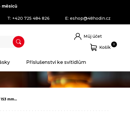
 měsíců
T:
+420 725 484 826
E:
eshop@48hodin.cz
Můj účet
0
Košík
ásky
Příslušenství ke svítidlům
 153 mm…