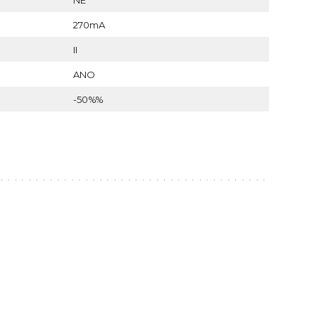
NE
270mA
II
ANO
-50%%