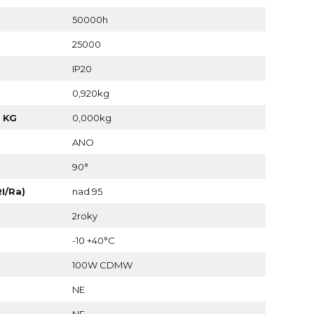
50000h
25000
IP20
0,920kg
 KG
0,000kg
ANO
90°
I/Ra)
nad 95
2roky
-10 +40°C
100W CDMW
NE