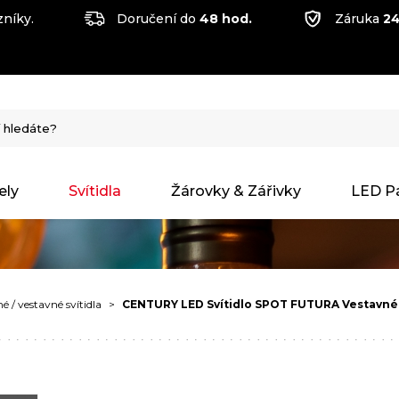
níky.
Doručení do
48 hod.
Záruka
24
ely
Svítidla
Žárovky & Zářivky
LED P
 / vestavné svítidla
CENTURY LED Svítidlo SPOT FUTURA Vestavné