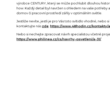
výrobce CENTURY, který se může pochlubit dlouhou histo
how. Každý detail byl navržen s ohledem na vaše potřeby a
domov či pracovní prostředí zářily v optimálním světle.
Jestliže nevíte, jestli je pro Vás toto svítidlo vhodné, nebo 
kontaktujte nás
zde
:
https://www.48hodin.cz/kontakty/a
Nebo si nechejte zpracovat návrh specialistou včetně proj
https://www.philinea.cz/cs/navrhy-osvetleni/a-31/