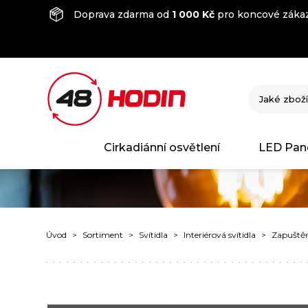
Doprava zdarma od
1 000 Kč
pro koncové zákaz
Cirkadiánní osvětlení
LED Pan
Úvod
Sortiment
Svítidla
Interiérová svítidla
Zapuštěné