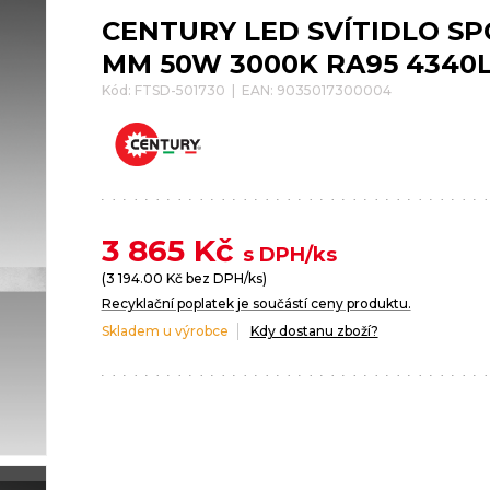
CENTURY LED SVÍTIDLO SP
MM 50W 3000K RA95 4340L
Kód: FTSD-501730 | EAN: 9035017300004
3 865
Kč
s DPH/ks
(
3 194.00
Kč bez DPH/ks)
Recyklační poplatek je součástí ceny produktu.
Skladem u výrobce
Kdy dostanu zboží?