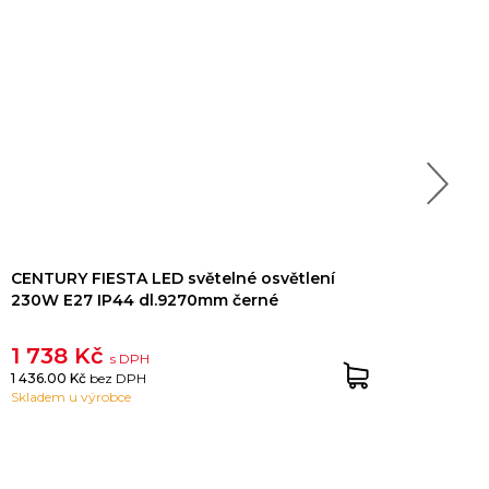
CENTURY FIESTA LED světelné osvětlení
CEN
230W E27 IP44 dl.9270mm černé
14W/
stmí
1 738 Kč
1 8
s DPH
1 436.00 Kč
bez DPH
1 517
Skladem u výrobce
Sklad