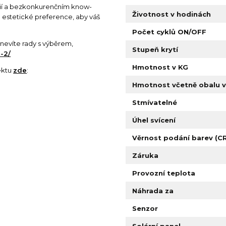
rií a bezkonkurenčním know-
Životnost v hodinách
 estetické preference, aby váš
Počet cyklů ON/OFF
si nevíte rady s výběrem,
Stupeň krytí
-2/
Hmotnost v KG
ektu
zde
:
Hmotnost včetně obalu v
Stmívatelné
Úhel svícení
Věrnost podání barev (CR
Záruka
Provozní teplota
Náhrada za
Senzor