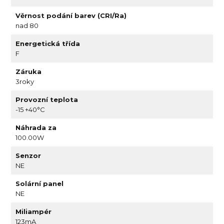
Věrnost podání barev (CRI/Ra)
nad 80
Energetická třída
F
Záruka
3roky
Provozní teplota
-15 +40°C
Náhrada za
100.00W
Senzor
NE
Solární panel
NE
Miliampér
123mA