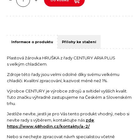
Informace o produktu
Přílohy ke stažení
Plastová žárovka HRUŠKA z řady CENTURY ARIA PLUS
s velkým chladičem.
Zdroje této řady jsou velmi odolné díky svému velkému
chladiči. Kvalitní zpracování, kazivost méně než 1%.
Výrobce CENTURY je výrobce zdrojů a svítidel vyšších kvalit.
Tuto značku výhradně zastupujeme na Českém a Slovenském
trhu.
Jestliže nevíte, jestli je pro Vás tento produkt vhodný, nebo si
nevíte rady s výběrem, kontaktujte nás
zde
:
https://www.48hodin.cz/kontakty/a-2/
Nebo si nechejte zpracovat návrh specialistou včetně