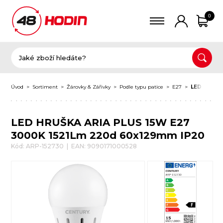
0
Úvod
Sortiment
Žárovky & Zářivky
Podle typu patice
E27
LED HRUŠK
LED HRUŠKA ARIA PLUS 15W E27
3000K 1521Lm 220d 60x129mm IP20
Kód: ARP-152730 | EAN: 9090171000528