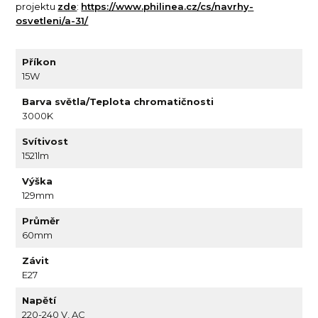
projektu
zde
:
https://www.philinea.cz/cs/navrhy-
osvetleni/a-31/
Příkon
15W
Barva světla/Teplota chromatičnosti
3000K
Svítivost
1521lm
Výška
129mm
Průměr
60mm
Závit
E27
Napětí
220-240 V, AC