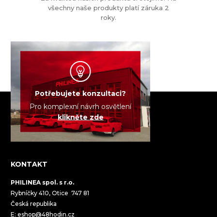
všechny naše produkty platí záruka 2
roky.
Potřebujete konzultaci?
Pro komplexní návrh osvětlení
klikněte zde
KONTAKT
PHILINEA spol. s r.o.
Rybníčky 410, Otice 747 81
Česká republika
E:
eshop@48hodin.cz