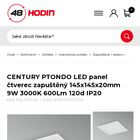
0
Úvod
Sortiment
Svítidla
Interiérová svítidla
Zapuštěné / vestavné svítidla
CENTURY PTONDO LED panel
čtverec zapuštěný 145x145x20mm
9W 3000K 600Lm 120d IP20
Kód: PQ-091430 | EAN: 9090171003178