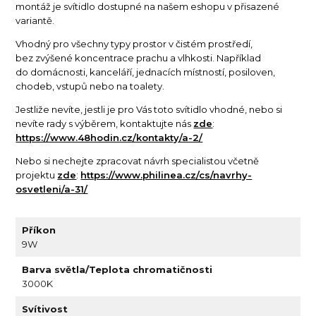
montáž je svítidlo dostupné na našem eshopu v přisazené
variantě.
Vhodný pro všechny typy prostor v čistém prostředí,
bez zvýšené koncentrace prachu a vlhkosti. Například
do domácnosti, kanceláří, jednacích místností, posiloven,
chodeb, vstupů nebo na toalety.
Jestliže nevíte, jestli je pro Vás toto svítidlo vhodné, nebo si
nevíte rady s výběrem, kontaktujte nás
zde
:
https://www.48hodin.cz/kontakty/a-2/
Nebo si nechejte zpracovat návrh specialistou včetně
projektu
zde
:
https://www.philinea.cz/cs/navrhy-
osvetleni/a-31/
Příkon
9W
Barva světla/Teplota chromatičnosti
3000K
Svítivost