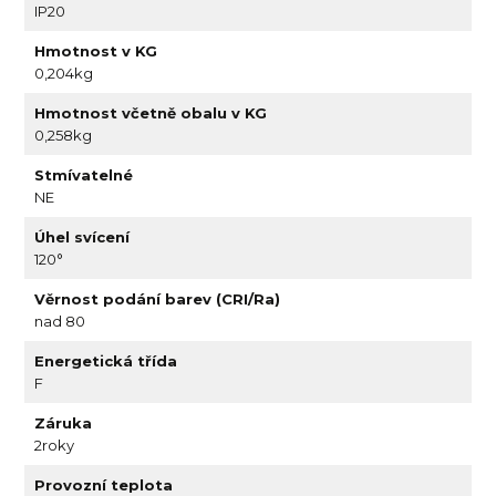
IP20
Hmotnost v KG
0,204kg
Hmotnost včetně obalu v KG
0,258kg
Stmívatelné
NE
Úhel svícení
120°
Věrnost podání barev (CRI/Ra)
nad 80
Energetická třída
F
Záruka
2roky
Provozní teplota