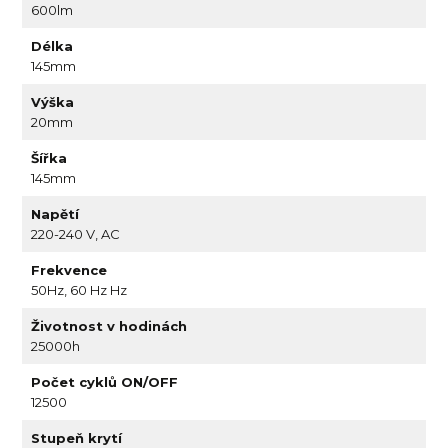
600lm
Délka
145mm
Výška
20mm
Šířka
145mm
Napětí
220-240 V, AC
Frekvence
50Hz, 60 Hz Hz
Životnost v hodinách
25000h
Počet cyklů ON/OFF
12500
Stupeň krytí