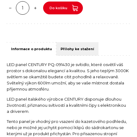
Do košíku
Informace o produktu
Přílohy ke stažení
LED panel CENTURY PQ-091430 je svítidlo, které osvětlí váš
prostor s dokonalou elegancí a kvalitou. S jeho teplým 3000K
světlem se okamžitě budete cítit pohodlně a relaxovaně.
Světelný výkon 600lm umožní, aby se vaše místnost dostala
příjemnou atmosféru.
LED panel italského výrobce CENTURY disponuje dlouhou
životností, přiznanou svítivostí a kvalitními čipy s elektronikou
a driverem.
Tento panel je vhodný pro vsazení do kazetového podhledu,
nebo je možné jej uchytit pomocí klipů do sádrokartonu se
kterými už je produkt přichystán. Pro přisazenou stropní